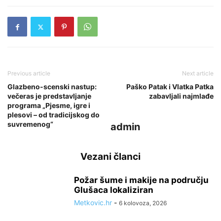
Previous article
Next article
Glazbeno-scenski nastup:
Paško Patak i Vlatka Patka
večeras je predstavljanje
zabavljali najmlađe
programa „Pjesme, igre i
plesovi – od tradicijskog do
suvremenog“
admin
Vezani članci
Požar šume i makije na području
Glušaca lokaliziran
Metkovic.hr
-
6 kolovoza, 2026