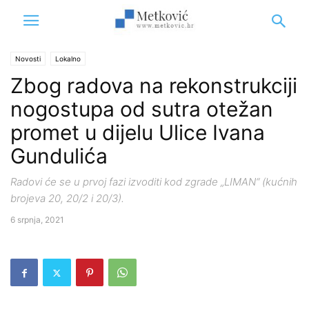
Novosti
Lokalno
Zbog radova na rekonstrukciji
nogostupa od sutra otežan
promet u dijelu Ulice Ivana
Gundulića
Radovi će se u prvoj fazi izvoditi kod zgrade „LIMAN“ (kućnih
brojeva 20, 20/2 i 20/3).
6 srpnja, 2021