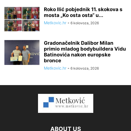
Roko Ilić pobjednik 11. skokova s
mosta „Ko osta osta“ u...
Metkovic.hr
-
6 kolovoza, 2026
Gradonačelnik Dalibor Milan
primio mladog bodybuildera Vidu
Batinovića nakon europske
bronce
Metkovic.hr
-
6 kolovoza, 2026
ABOUT US