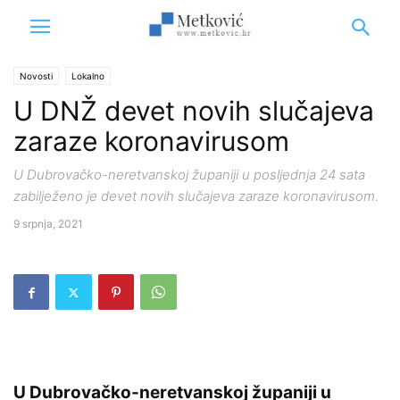
Novosti
Lokalno
U DNŽ devet novih slučajeva
zaraze koronavirusom
U Dubrovačko-neretvanskoj županiji u posljednja 24 sata
zabilježeno je devet novih slučajeva zaraze koronavirusom.
9 srpnja, 2021
U Dubrovačko-neretvanskoj županiji u