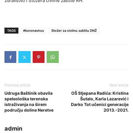
zdravstvo i Stožera civilne zaštite RH.
TAGS
#koronavirus
Stožer za civilnu zaštitu DNŽ
Previous article
Next article
Udruga Baštinik obavila
OŠ Stjepana Radića: Kristina
speleološka terenska
Šutalo, Karla Lazarević i
istraživanja na širem
Darko Tot učenici generacije
području doline Neretve
2013.-2021.
admin