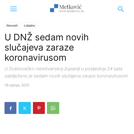
Novosti
Lokalno
U DNŽ sedam novih
slučajeva zaraze
koronavirusom
U Dubrovačko-neretvanskoj županiji u posljednja 24 sata
zabilježeno je sedam novih slučajeva zaraze koronavirusom.
16 srpnja, 2021