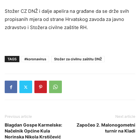
Stožer CZ DNŽ i dalje apelira na građane da se drže svih
propisanih mjera od strane Hrvatskog zavoda za javno
zdravstvo i Stožera civilne zaštite RH.
TAGS
#koronavirus
Stožer za civilnu zaštitu DNŽ
Previous article
Next article
Blagdan Gospe Karmelske:
Započeo 2. Malonogometni
Načelnik Općine Kula
turnir na Kladi
Norinska Nikola Krstičević