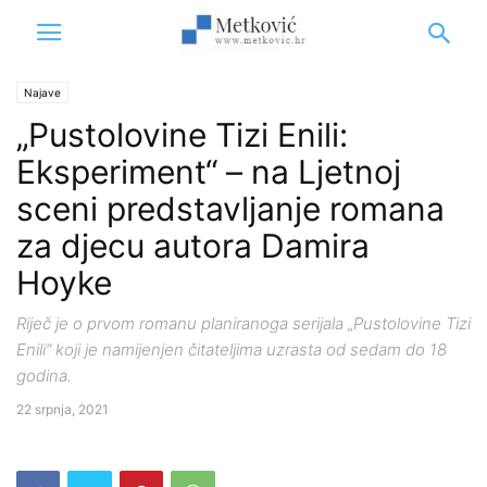
Najave
„Pustolovine Tizi Enili:
Eksperiment“ – na Ljetnoj
sceni predstavljanje romana
za djecu autora Damira
Hoyke
Riječ je o prvom romanu planiranoga serijala „Pustolovine Tizi
Enili“ koji je namijenjen čitateljima uzrasta od sedam do 18
godina.
22 srpnja, 2021