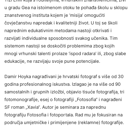
u gradu Gea na istoimenom otoku te pohađa školu u sklopu
znanstvenog instituta kojem je ‘misija’ omogućiti
čovječanstvu napredak i kvalitetniji život. U toj se školi
naprednim edukativnim metodama nastoji otkrivati i
razvijati individualne sposobnosti svakog učenika. Tim
sistemom nastoji se doskočiti problemima zbog kojih
mnogi vrhunski talenti prolaze ‘ispod radara’ ili, zbog slabe
edukacije, ne razvijaju svoje pune potencijale.
Damir Hoyka nagrađivani je hrvatski fotograf s više od 30
godina profesionalnog iskustva. Izlagao je na više od 90
samostalnih i grupnih izložbi, objavio tisuće fotografija, tri
fotomonografije, esej o fotografiji „Fotosofia“ i nagrađeni
SF roman „Xavia“. Autor je seminara za naprednu
fotografiju Fotosofia i fotoportala. Rad mu je fokusiran na
područja umjetničke i primijenjene (reklamne) fotografije.