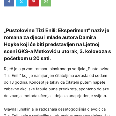
„Pustolovine Tizi Enili: Eksperiment“ naziv je
romana za djecu i mlade autora Damira
Hoyke koji će biti predstavljen na Ljetnoj
sceni GKS-a Metković u utorak, 3. kolovoza s
početkom u 20 sati.
Riječ je o prvom romanu planiranoga serijala „Pustolovine
Tizi Enili“ koji je namijenjen čitateljima uzrasta od sedam
do 18 godina. Koncept je takav da čitatelji putem napete i
zabavne akcijske fabule pune preokreta, spontano dolaze
do znanja, metoda učenja i ideja za unaprjeđenje svijeta.
Glavna junakinja je radoznala desetogodišnja djevojčica
Tizi Enili koja s roditeljima, vrhunskim znanstvenicima, živi