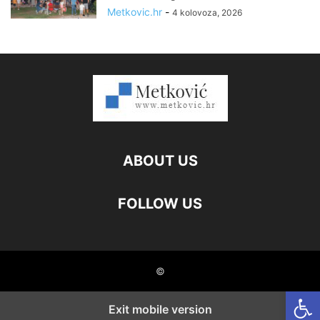
Metkovic.hr
-
4 kolovoza, 2026
ABOUT US
FOLLOW US
©
Open
Exit mobile version