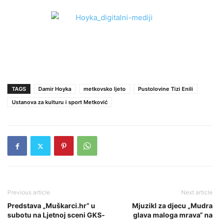
TAGS
Damir Hoyka
metkovsko ljeto
Pustolovine Tizi Enili
Ustanova za kulturu i sport Metković
Previous article
Next article
Predstava „Muškarci.hr“ u
Mjuzikl za djecu „Mudra
subotu na Ljetnoj sceni GKS-
glava maloga mrava“ na