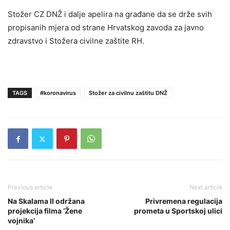
Stožer CZ DNŽ i dalje apelira na građane da se drže svih
propisanih mjera od strane Hrvatskog zavoda za javno
zdravstvo i Stožera civilne zaštite RH.
TAGS
#koronavirus
Stožer za civilnu zaštitu DNŽ
Previous article
Next article
Na Skalama II održana
Privremena regulacija
projekcija filma ‘Žene
prometa u Sportskoj ulici
vojnika’