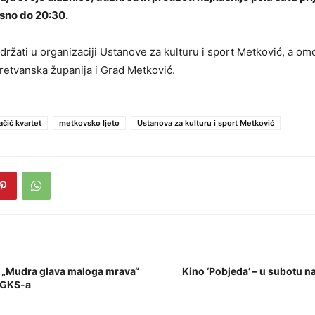
sno do 20:30.
držati u organizaciji Ustanove za kulturu i sport Metković, a om
etvanska županija i Grad Metković.
ačić kvartet
metkovsko ljeto
Ustanova za kulturu i sport Metković
u „Mudra glava maloga mrava“
Kino ‘Pobjeda’ – u subotu n
i GKS-a