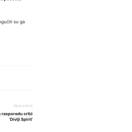
ogućili su ga
Next article
a rasporedu crtić
‘Divlji Spirit’