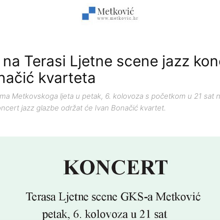
 na Terasi Ljetne scene jazz kon
načić kvarteta
ma Metkovskoga ljeta u petak, 6. kolovoza s početkom u 21 sat n
cert jazz glazbe održat će Ivan Bonačić kvartet.