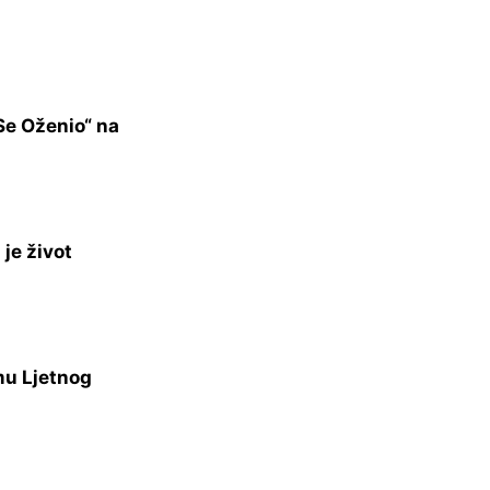
Se Oženio“ na
je život
mu Ljetnog