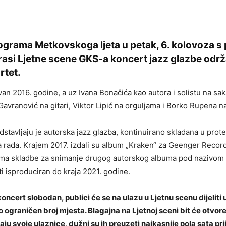
ograma Metkovskoga ljeta u petak, 6. kolovoza s
rasi Ljetne scene GKS-a koncert jazz glazbe održ
rtet.
an 2016. godine, a uz Ivana Bonačića kao autora i solistu na saks
 Gavranović na gitari, Viktor Lipić na orguljama i Borko Rupena 
dstavljaju je autorska jazz glazba, kontinuirano skladana u prote
 rada. Krajem 2017. izdali su album „Kraken“ za Geenger Record
ema skladbe za snimanje drugog autorskog albuma pod nazivom
iti isproduciran do kraja 2021. godine.
koncert slobodan, publici će se na ulazu u Ljetnu scenu dijeliti
o ograničen broj mjesta. Blagajna na Ljetnoj sceni bit će otvore
raju svoje ulaznice, dužni su ih preuzeti najkasnije pola sata pr