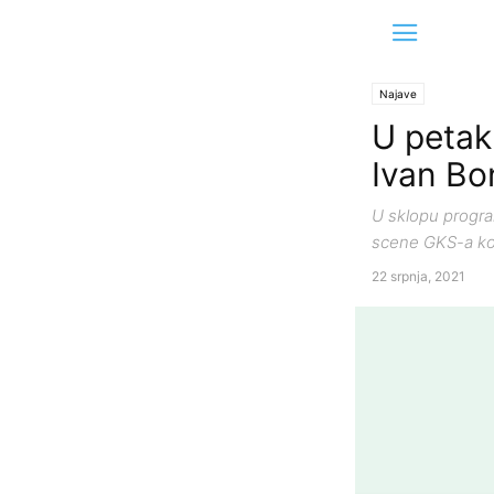
Najave
U petak
Ivan Bo
U sklopu progra
scene GKS-a kon
22 srpnja, 2021