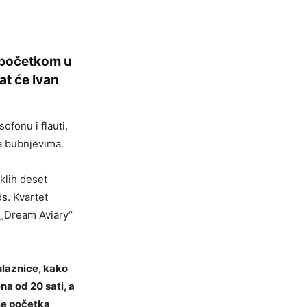
 početkom u
at će Ivan
ofonu i flauti,
na bubnjevima.
klih deset
s. Kvartet
 „Dream Aviary“
 ulaznice, kako
na od 20 sati, a
ije početka