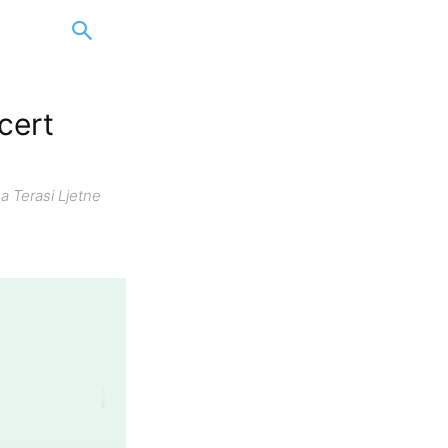
cert
a Terasi Ljetne