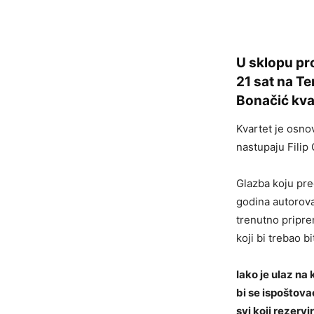
U sklopu pr
21 sat na Te
Bonačić kva
Kvartet je osnov
nastupaju Filip
Glazba koju pre
godina autorova
trenutno pripr
koji bi trebao b
Iako je ulaz na 
bi se ispoštova
svi koji rezervi