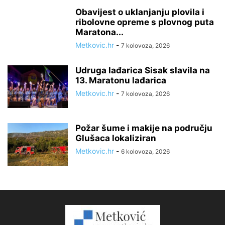
Obavijest o uklanjanju plovila i
ribolovne opreme s plovnog puta
Maratona...
Metkovic.hr
-
7 kolovoza, 2026
Udruga lađarica Sisak slavila na
13. Maratonu lađarica
Metkovic.hr
-
7 kolovoza, 2026
Požar šume i makije na području
Glušaca lokaliziran
Metkovic.hr
-
6 kolovoza, 2026