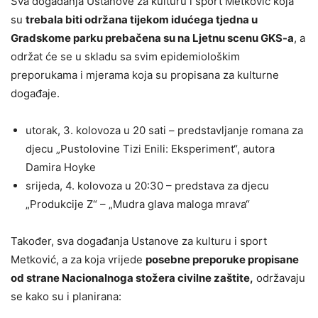
Sva događanja Ustanove za kulturu i sport Metković koja
su
trebala biti održana tijekom idućega tjedna u
Gradskome parku prebačena su na Ljetnu scenu GKS-a
, a
održat će se u skladu sa svim epidemiološkim
preporukama i mjerama koja su propisana za kulturne
događaje.
utorak, 3. kolovoza u 20 sati – predstavljanje romana za
djecu „Pustolovine Tizi Enili: Eksperiment“, autora
Damira Hoyke
srijeda, 4. kolovoza u 20:30 – predstava za djecu
„Produkcije Z“ – „Mudra glava maloga mrava“
Također, sva događanja Ustanove za kulturu i sport
Metković, a za koja vrijede
posebne preporuke propisane
od strane Nacionalnoga stožera civilne zaštite,
održavaju
se kako su i planirana: