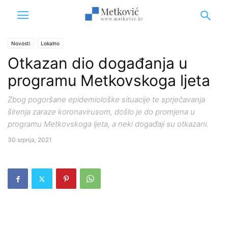
Novosti
Lokalno
Otkazan dio događanja u
programu Metkovskoga ljeta
Zbog pogoršane epidemiološke situacije te sprječavanja
širenja zaraze koronavirusom, došlo je do promjena u
programu Metkovskoga ljeta, a neki događaji su otkazani.
30 srpnja, 2021