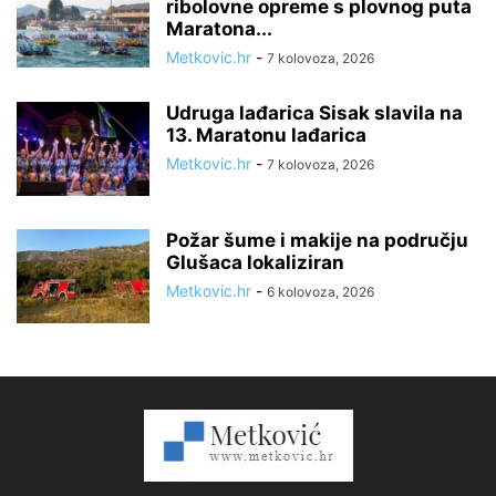
ribolovne opreme s plovnog puta
Maratona...
Metkovic.hr
-
7 kolovoza, 2026
Udruga lađarica Sisak slavila na
13. Maratonu lađarica
Metkovic.hr
-
7 kolovoza, 2026
Požar šume i makije na području
Glušaca lokaliziran
Metkovic.hr
-
6 kolovoza, 2026