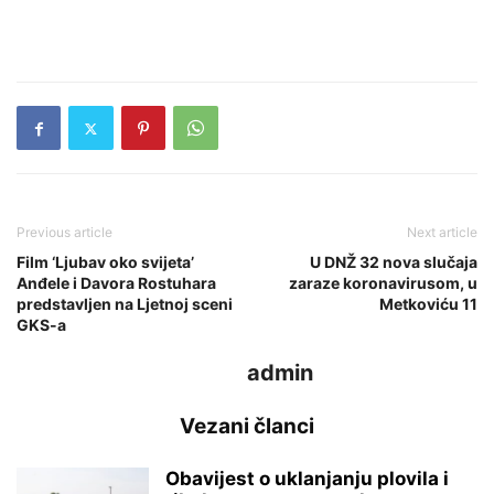
Previous article
Next article
Film ‘Ljubav oko svijeta’
U DNŽ 32 nova slučaja
Anđele i Davora Rostuhara
zaraze koronavirusom, u
predstavljen na Ljetnoj sceni
Metkoviću 11
GKS-a
admin
Vezani članci
Obavijest o uklanjanju plovila i