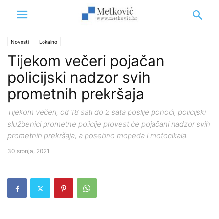
Novosti
Lokalno
Tijekom večeri pojačan
policijski nadzor svih
prometnih prekršaja
Tijekom večeri, od 18 sati do 2 sata poslije ponoći, policijski
službenici prometne policije provest će pojačani nadzor svih
prometnih prekršaja, a posebno mopeda i motocikala.
30 srpnja, 2021