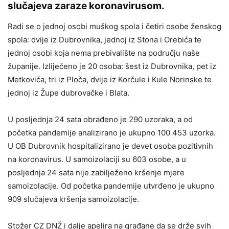
slučajeva zaraze koronavirusom.
Radi se o jednoj osobi muškog spola i četiri osobe ženskog
spola: dvije iz Dubrovnika, jednoj iz Stona i Orebića te
jednoj osobi koja nema prebivalište na području naše
županije. Izliječeno je 20 osoba: šest iz Dubrovnika, pet iz
Metkovića, tri iz Ploča, dvije iz Korčule i Kule Norinske te
jednoj iz Župe dubrovačke i Blata.
U posljednja 24 sata obrađeno je 290 uzoraka, a od
početka pandemije analizirano je ukupno 100 453 uzorka.
U OB Dubrovnik hospitalizirano je devet osoba pozitivnih
na koronavirus. U samoizolaciji su 603 osobe, a u
posljednja 24 sata nije zabilježeno kršenje mjere
samoizolacije. Od početka pandemije utvrđeno je ukupno
909 slučajeva kršenja samoizolacije.
Stožer CZ DNŽ i dalje apelira na građane da se drže svih