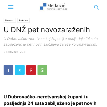
Novosti
Lokalno
U DNŽ pet novozaraženih
U Dubrovačko-neretvanskoj županiji u posljednja 24 sata
zabilježeno je pet novih slučajeva zaraze koronavirusom.
2 kolovoza, 2021
U Dubrovačko-neretvanskoj županiji u
posljednja 24 sata zabilježeno je pet novih