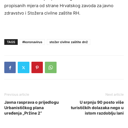
propisanih mjera od strane Hrvatskog zavoda za javno
zdravstvo i Stožera civilne zaštite RH.
TAGS
#koronavirus
stožer civilne zaštite dnž
Previous article
Next article
Javna rasprava o prijedlogu
U srpnju 90 posto više
Urbanističkog plana
turističkih dolazaka nego u
uređenja „Pržine 2“
istom razdoblju lani