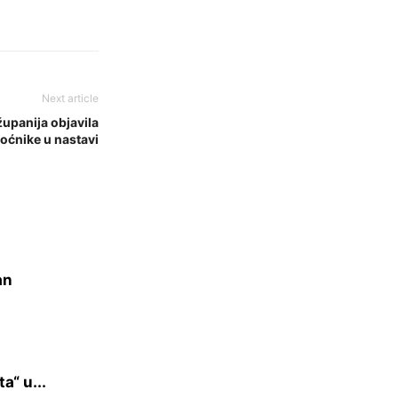
Next article
upanija objavila
oćnike u nastavi
an
a“ u...