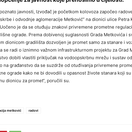
 poznato javnosti, Izvođač je početkom kolovoza započeo radove
krbe i odvodnje aglomeracije Metković” na dionici ulice Petra 
 Uočeno je da se otuđuju znakovi privremene prometne regulacije
ilišne ograde. Prema dobivenoj suglasnosti Grada Metkovića i s
om dionicom gradilišta dozvoljen je promet samo za stanare i vozi
 se radi o iznimno važnom infrastrukturnom projektu za Grad 
tvo dobiti vlastiti priključak na vodoopskrbnu mrežu i sustav o
o na građanstvo da se suzdrže od otuđivanja privremene promet
itne ograde kako ne bi dovodili u opasnost živote stanara koji su
nu dionicu za promet“, poručili su.
cija metković
radovi