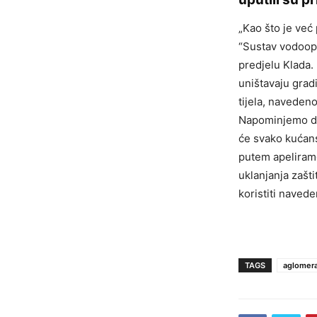
„Kao što je već
“Sustav vodoops
predjelu Klada.
uništavaju grad
tijela, naveden
Napominjemo da
će svako kućans
putem apeliram
uklanjanja zašt
koristiti navede
TAGS
aglomera