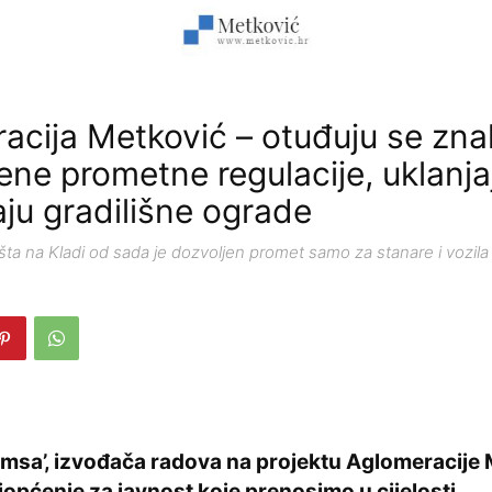
acija Metković – otuđuju se zna
ene prometne regulacije, uklanjaj
aju gradilišne ograde
šta na Kladi od sada je dozvoljen promet samo za stanare i vozila 
Comsa’, izvođača radova na projektu Aglomeracije
riopćenje za javnost koje prenosimo u cijelosti.