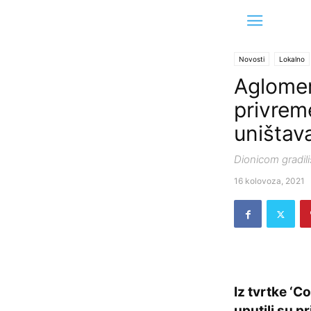
Novosti
Lokalno
Aglomer
privrem
uništav
Dionicom gradili
16 kolovoza, 2021
Iz tvrtke ‘
uputili su p