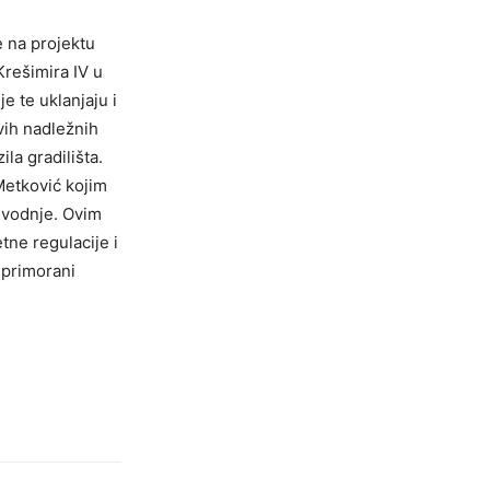
 na projektu
Krešimira IV u
 te uklanjaju i
vih nadležnih
la gradilišta.
Metković kojim
dvodnje. Ovim
ne regulacije i
 primorani