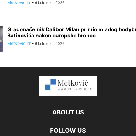
Metkovic.hr
-
6 kolovoza, 2026
Gradonačelnik Dalibor Milan primio mladog bodyb
Batinovića nakon europske bronce
Metkovic.hr
-
6 kolovoza, 2026
ABOUT US
FOLLOW US