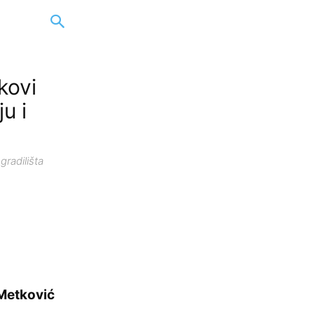
kovi
u i
gradilišta
 Metković