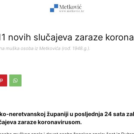
1 novih slučajeva zaraze koron
dna muška osoba iz Metkovića (rođ. 1948.g.).
o-neretvanskoj županiji u posljednja 24 sata zab
učajeva zaraze koronavirusom.