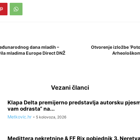
Međunarodnog dana mladih –
Otvorenje izložbe ‘Poto
ila mladima Europe Direct DNŽ
Arheološkom
Vezani članci
Klapa Delta premijerno predstavlja autorsku pjes
vam odrasta“ na...
Metkovic.hr
-
5 kolovoza, 2026
Medittera nekretnine & FF Rix pobjednik 3. Neretv