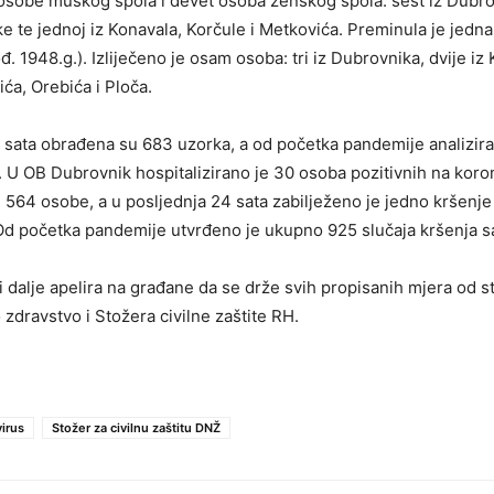
 osobe muškog spola i devet osoba ženskog spola: šest iz Dubrov
 te jednoj iz Konavala, Korčule i Metkovića. Preminula je jed
đ. 1948.g.). Izliječeno je osam osoba: tri iz Dubrovnika, dvije iz
ća, Orebića i Ploča.
 sata obrađena su 683 uzorka, a od početka pandemije analizir
 U OB Dubrovnik hospitalizirano je 30 osoba pozitivnih na koro
u 564 osobe, a u posljednja 24 sata zabilježeno je jedno kršenj
Od početka pandemije utvrđeno je ukupno 925 slučaja kršenja s
 dalje apelira na građane da se drže svih propisanih mjera od 
 zdravstvo i Stožera civilne zaštite RH.
irus
Stožer za civilnu zaštitu DNŽ