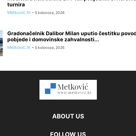
turnira
Metkovic.hr
-
5 kolovoza, 2026
Gradonačelnik Dalibor Milan uputio čestitku pov
pobjede i domovinske zahvalnosti...
Metkovic.hr
-
5 kolovoza, 2026
ABOUT US
FOLLOW US