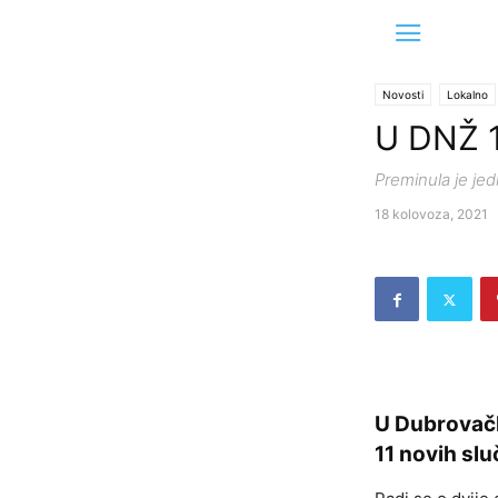
Novosti
Lokalno
U DNŽ 1
Preminula je je
18 kolovoza, 2021
U Dubrovačk
11 novih sl