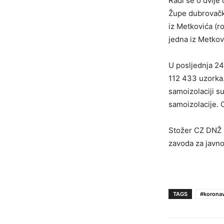
Radi se o dvije
Župe dubrovačke
iz Metkovića (ro
jedna iz Metkovi
U posljednja 24
112 433 uzorka.
samoizolaciji s
samoizolacije. 
Stožer CZ DNŽ i
zavoda za javno
TAGS
#koronav