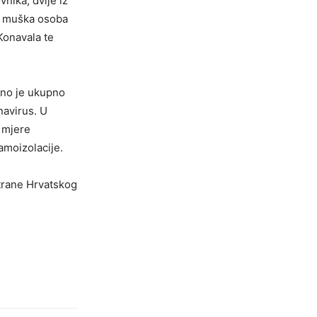
nika, dvije iz
na muška osoba
 Konavala te
ano je ukupno
navirus. U
e mjere
amoizolacije.
strane Hrvatskog