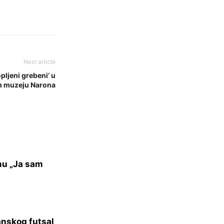
Next article
pljeni grebeni’ u
 muzeju Narona
mu „Ja sam
anskog futsal