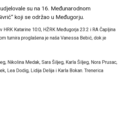
sudjelovale su na 16. Međunarodnom
vrić“ koji se održao u Međugorju.
tiv HRK Katarine 10:0, HŽRK Međugorja 23:2 i RA Čapljina
rkom turnira proglašena je naša Vanessa Bebić, dok je
g, Nikolina Medak, Sara Šiljeg, Karla Šiljeg, Nora Prusac,
, Lea Dodig, Lidija Delija i Karla Bokan. Trenerica