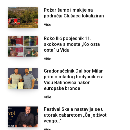
Požar šume i makije na
području Glušaca lokaliziran
Više
Roko Ilić pobjednik 11.
skokova s mosta „Ko osta
osta“ u Vidu
Više
Gradonačelnik Dalibor Milan
primio mladog bodybuildera
Vidu Batinovića nakon
europske bronce
Više
Festival Skala nastavlja se u
utorak cabaretom „Ča je život
vengo…“
Više