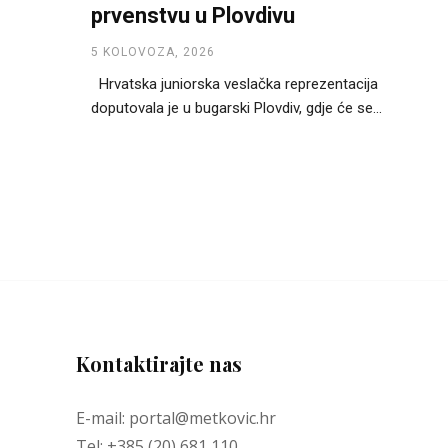
prvenstvu u Plovdivu
5 KOLOVOZA, 2026
Hrvatska juniorska veslačka reprezentacija
doputovala je u bugarski Plovdiv, gdje će se...
Kontaktirajte nas
E-mail: portal@metkovic.hr
Tel: +385 (20) 681 110