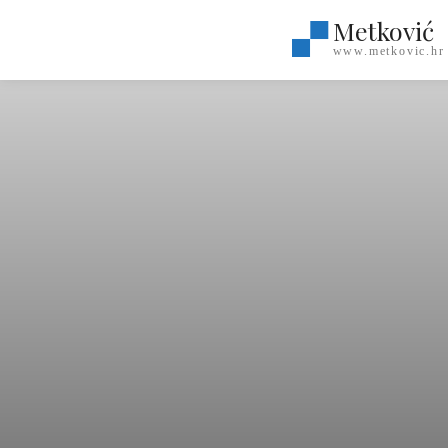
Metković
www.metkovic.hr