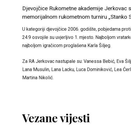
Djevojčice Rukometne akademije Jerkovac 
memorijalnom rukometnom turniru „Stanko Si
U kategoriji djevojčice 2006. godište, pobjedama pro
24:9 osvojile su uvjerljivo 1. mjesto. Najboljom vrata
najboljom igračicom proglašena Karla Šiljeg.
Za RA Jerkovac nastupale su: Vanessa Bebić, Eva Šilje
Lana Musulin, Lana Lacku, Luca Dominiković, Lea Ćerlek
Martina Nikolić.
Vezane vijesti