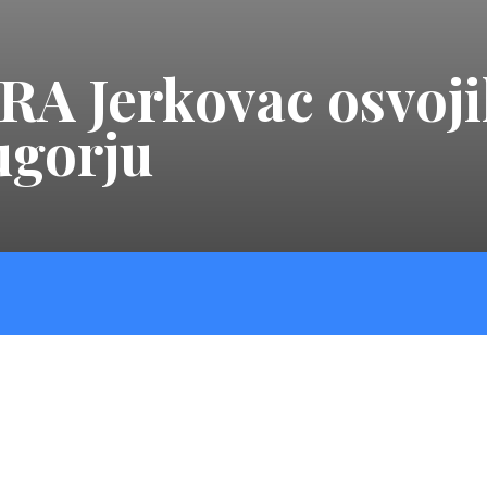
A Jerkovac osvojil
ugorju