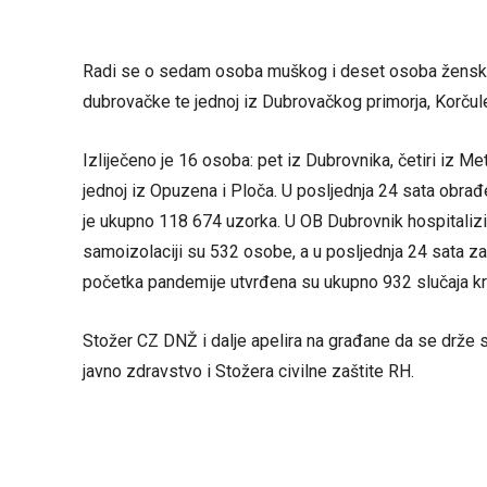
Radi se o sedam osoba muškog i deset osoba ženskog
dubrovačke te jednoj iz Dubrovačkog primorja, Korčule
Izliječeno je 16 osoba: pet iz Dubrovnika, četiri iz Me
jednoj iz Opuzena i Ploča. U posljednja 24 sata obra
je ukupno 118 674 uzorka. U OB Dubrovnik hospitalizi
samoizolaciji su 532 osobe, a u posljednja 24 sata za
početka pandemije utvrđena su ukupno 932 slučaja kr
Stožer CZ DNŽ i dalje apelira na građane da se drže 
javno zdravstvo i Stožera civilne zaštite RH.