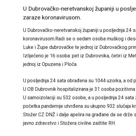
U Dubrovačko-neretvanskoj županiji u poslje
zaraze koronavirusom.
U Dubrovačko-neretvanskoj županiji u posljednja 24 s
koronavirusom.Radi se o sedam osoba muškog i deset
Luke i Župe dubrovačke te jednoj iz Dubrovačkog prim
Izliječeno je 16 osoba: pet iz Dubrovnika, četiri iz Me
jednoj iz Opuzena i Ploča.
U posljednja 24 sata obrađena su 1044 uzorka, a od 
U OB Dubrovnik hospitalizirana je 31 osoba pozitivna 
U samoizolaciji su 532 osobe, a u posljednja 24 sata 
početka pandemije utvrđena su ukupno 932 slučaja kr
Stožer CZ DNŽ i dalje apelira na građane da se drže 
javno zdravstvo i Stožera civilne zaštite RH.