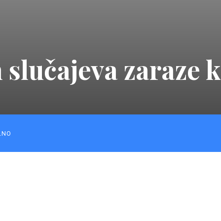
h slučajeva zaraze
LNO