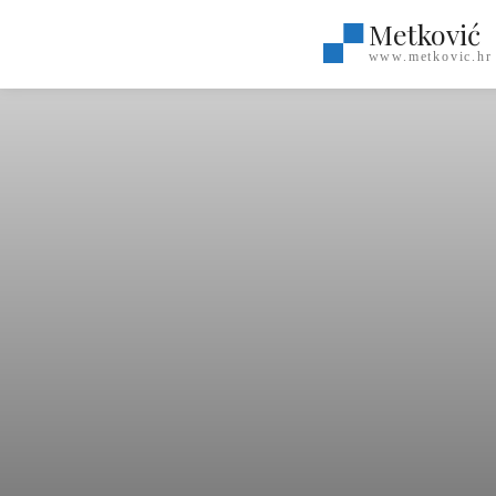
Metković
www.metkovic.hr