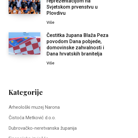
reprezentacijom na
Svjetskom prvenstvu u
Plovdivu
Više
Čestitka župana Blaža Peza
povodom Dana pobjede,
domovinske zahvalnosti i
Dana hrvatskih branitelja
Više
Kategorije
Arheološki muzej Narona
Čistoća Metković d.o.o.
Dubrovačko-neretvanska županija