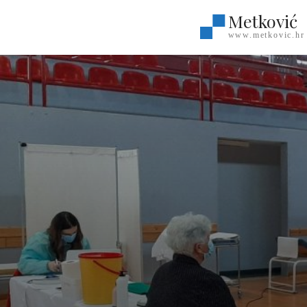
Metković
www.metkovic.hr