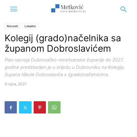
Novosti
Lokalno
Kolegij (grado)načelnika sa
županom Dobroslavićem
Plan razvoja Dubrovačko-neretvanske županije do 2027.
godine predstavljen je u srijedu u Dubrovniku na Kolegiju
župana Nikole Dobroslavića s (grado)načelnicima.
9 rujna, 2021