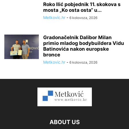
Roko Ilić pobjednik 11. skokova s
mosta „Ko osta osta“ u...
Metkovic.hr
-
6 kolovoza, 2026
Gradonačelnik Dalibor Milan
primio mladog bodybuildera Vidu
Batinovića nakon europske
bronce
Metkovic.hr
-
6 kolovoza, 2026
ABOUT US