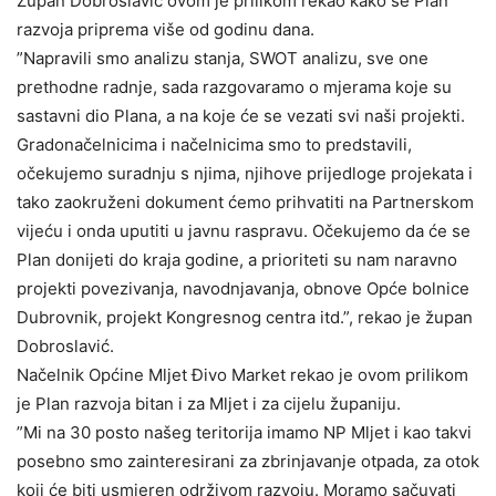
Župan Dobroslavić ovom je prilikom rekao kako se Plan
razvoja priprema više od godinu dana.
”Napravili smo analizu stanja, SWOT analizu, sve one
prethodne radnje, sada razgovaramo o mjerama koje su
sastavni dio Plana, a na koje će se vezati svi naši projekti.
Gradonačelnicima i načelnicima smo to predstavili,
očekujemo suradnju s njima, njihove prijedloge projekata i
tako zaokruženi dokument ćemo prihvatiti na Partnerskom
vijeću i onda uputiti u javnu raspravu. Očekujemo da će se
Plan donijeti do kraja godine, a prioriteti su nam naravno
projekti povezivanja, navodnjavanja, obnove Opće bolnice
Dubrovnik, projekt Kongresnog centra itd.”, rekao je župan
Dobroslavić.
Načelnik Općine Mljet Đivo Market rekao je ovom prilikom
je Plan razvoja bitan i za Mljet i za cijelu županiju.
”Mi na 30 posto našeg teritorija imamo NP Mljet i kao takvi
posebno smo zainteresirani za zbrinjavanje otpada, za otok
koji će biti usmjeren održivom razvoju. Moramo sačuvati