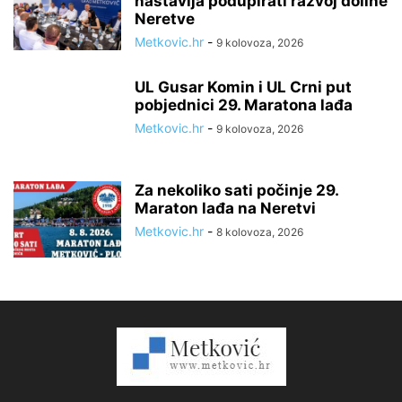
nastavlja podupirati razvoj doline
Neretve
Metkovic.hr
-
9 kolovoza, 2026
UL Gusar Komin i UL Crni put
pobjednici 29. Maratona lađa
Metkovic.hr
-
9 kolovoza, 2026
Za nekoliko sati počinje 29.
Maraton lađa na Neretvi
Metkovic.hr
-
8 kolovoza, 2026