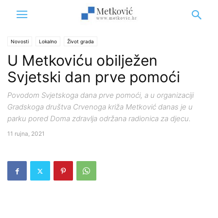
Novosti
Lokalno
Život grada
U Metkoviću obilježen
Svjetski dan prve pomoći
Povodom Svjetskoga dana prve pomoći, a u organizaciji
Gradskoga društva Crvenoga križa Metković danas je u
parku pored Doma zdravlja održana radionica za djecu.
11 rujna, 2021