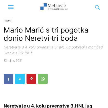
Sport
Mario Marić s tri pogotka
donio Neretvi tri boda
Neretva je u 4. kolu prvenstva 3.HNL jug pobijedila momčad
Uranie s 3:2 (0:1).
12 rujna, 2021
Neretva je u 4. kolu prvenstva 3.HNL jug