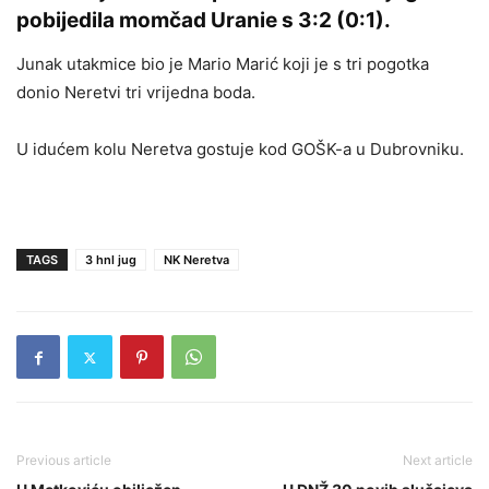
pobijedila momčad Uranie s 3:2 (0:1).
Junak utakmice bio je Mario Marić koji je s tri pogotka
donio Neretvi tri vrijedna boda.
U idućem kolu Neretva gostuje kod GOŠK-a u Dubrovniku.
TAGS
3 hnl jug
NK Neretva
Previous article
Next article