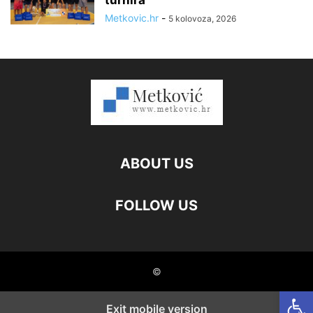
turnira
Metkovic.hr
-
5 kolovoza, 2026
ABOUT US
FOLLOW US
©
Open
Exit mobile version