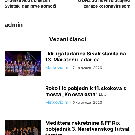
U Metkoviću obilježen
U DNŽ 30 novih slučajeva
Svjetski dan prve pomoći
zaraze koronavirusom
admin
Vezani članci
Udruga lađarica Sisak slavila na
13. Maratonu lađarica
Metkovic.hr
-
7 kolovoza, 2026
Roko Ilić pobjednik 11. skokova s
mosta „Ko osta osta“ u...
Metkovic.hr
-
6 kolovoza, 2026
Medittera nekretnine & FF Rix
pobjednik 3. Neretvanskog futsal