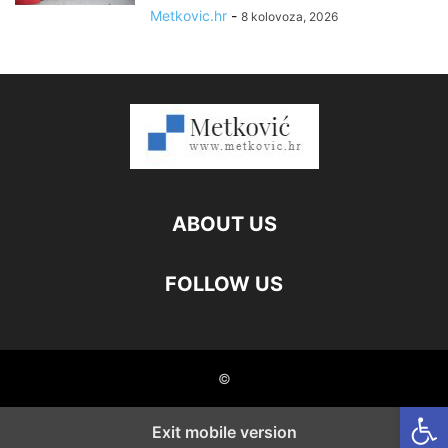
Metkovic.hr
-
8 kolovoza, 2026
ABOUT US
FOLLOW US
©
Open
Exit mobile version