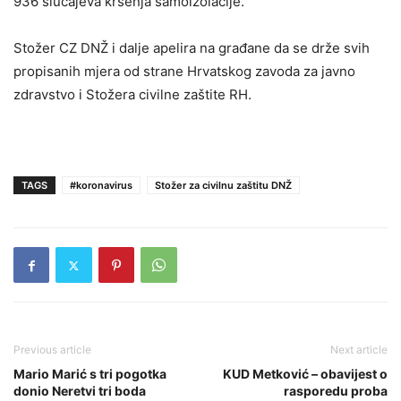
936 slučajeva kršenja samoizolacije.
Stožer CZ DNŽ i dalje apelira na građane da se drže svih
propisanih mjera od strane Hrvatskog zavoda za javno
zdravstvo i Stožera civilne zaštite RH.
TAGS
#koronavirus
Stožer za civilnu zaštitu DNŽ
Previous article
Next article
Mario Marić s tri pogotka
KUD Metković – obavijest o
donio Neretvi tri boda
rasporedu proba