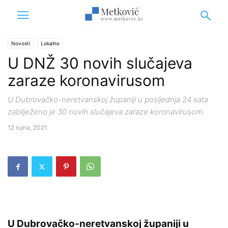
Novosti
Lokalno
U DNŽ 30 novih slučajeva
zaraze koronavirusom
U Dubrovačko-neretvanskoj županiji u posljednja 24 sata
zabilježeno je 30 novih slučajeva zaraze koronavirusom.
12 rujna, 2021
U Dubrovačko-neretvanskoj županiji u