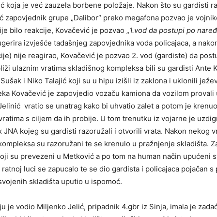
ć koja je već zauzela borbene položaje. Nakon što su gardisti r
ć zapovjednik grupe „Dalibor“ preko megafona pozvao je vojni
je bilo reakcije, Kovačević je pozvao „
1.vod da postupi po nare
gerira izvješće tadašnjeg zapovjednika voda policajaca, a nakon
cije) nije reagirao, Kovačević je pozvao 2. vod (gardiste) da pos
liži ulaznim vratima skladišnog kompleksa bili su gardisti Ante 
ušak i Niko Talajić koji su u hipu izišli iz zaklona i uklonili jež
eka Kovačević je zapovjedio vozaču kamiona da vozilom provali 
Jelinić vratio se unatrag kako bi uhvatio zalet a potom je krenu
ratima s ciljem da ih probije. U tom trenutku iz vojarne je uzdi
x JNA kojeg su gardisti razoružali i otvorili vrata. Nakon nekog 
 kompleksa su razoružani te se krenulo u pražnjenje skladišta. Z
koji su prevezeni u Metković a po tom na human način upućeni
 ratnoj luci se zapucalo te se dio gardista i policajaca pojačan 
svojenih skladišta uputio u ispomoć.
ju je vodio Miljenko Jelić, pripadnik 4.gbr iz Sinja, imala je zadać