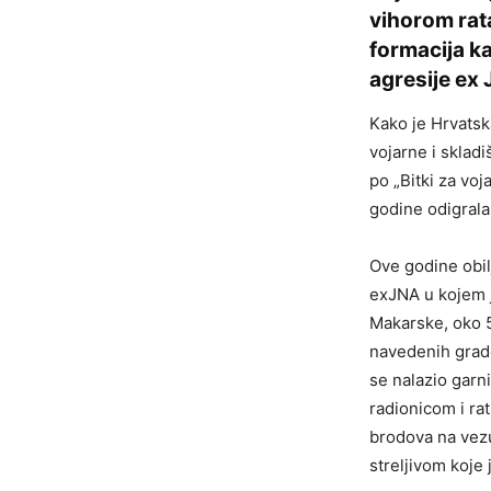
vihorom rat
formacija ka
agresije ex
Kako je Hrvats
vojarne i sklad
po „Bitki za vo
godine odigral
Ove godine obil
exJNA u kojem j
Makarske, oko 5
navedenih grado
se nalazio garn
radionicom i ra
brodova na vezu 
streljivom koje