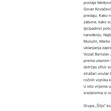
postaje Metkovi
Goran Kovačevi
predaju. Kako ni
zabune, kako su
(pripadnici poli
naređenju. Najb
Musulin, Marko S
uklanjanja zapr
Vozač Berislav 
prema ulaznim v
dotrčao oficir e
stražari unutar
ročnih vojnika 
U isto vrijeme u
sredstvima iz o
Grupa „Šiljo“ ko