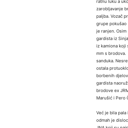
ratnu luku a uko
zarobljavanje b
paljba. Vozač p
grupe pokušao po
je ranjen. Osim
gardista iz Sinj
iz kamiona koji 
mm s brodova. O
sanduka. Nesret
ostala protuokl
borbenih djelov
gardista naoruž
brodove ex JRM 
Marušić i Pero 
Već je bila pala
odmah je disloci
JNA koji su najp