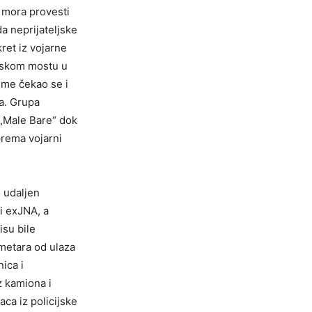
a mora provesti
a neprijateljske
kret iz vojarne
inskom mostu u
eme čekao se i
ga. Grupa
 „Male Bare“ dok
prema vojarni
 udaljen
i exJNA, a
isu bile
 metara od ulaza
ica i
z kamiona i
aca iz policijske