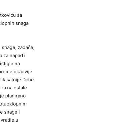
tkoviću sa
klopnih snaga
o snage, zadaće,
a za napad i
istigle na
ipreme obadvije
nik satnije Dane
ra na ostale
je planirano
rotuoklopnim
le snage i
vratile u