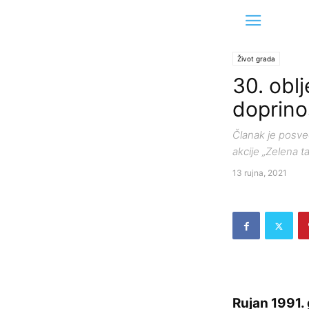
Život grada
30. oblj
doprino
Članak je posve
akcije „Zelena t
13 rujna, 2021
Rujan 1991.