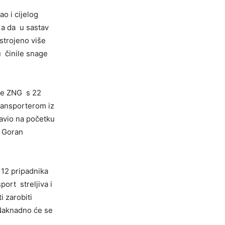
o i cijelog
 a da u sastav
strojeno više
u činile snage
ije ZNG s 22
transporterom iz
javio na početku
e Goran
i 12 pripadnika
ort streljiva i
i zarobiti
 Naknadno će se