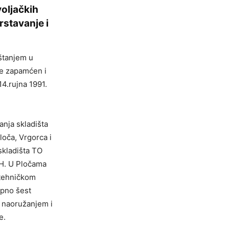
oljačkih
rstavanje i
štanjem u
 će zapamćen i
14.rujna 1991.
anja skladišta
loča, Vrgorca i
skladišta TO
RH. U Pločama
 tehničkom
upno šest
 s naoružanjem i
e.