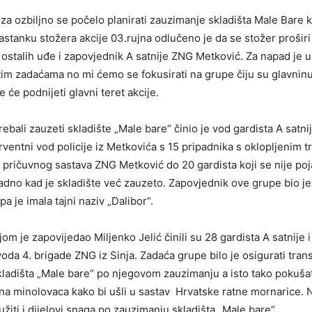
za ozbiljno se počelo planirati zauzimanje skladišta Male Bare ka
astanku stožera akcije 03.rujna odlučeno je da se stožer proširi
ostalih uđe i zapovjednik A satnije ZNG Metković. Za napad je u
itim zadaćama no mi ćemo se fokusirati na grupe čiju su glavnin
e će podnijeti glavni teret akcije.
rebali zauzeti skladište „Male bare“ činio je vod gardista A satn
erventni vod policije iz Metkovića s 15 pripadnika s oklopljenim 
pričuvnog sastava ZNG Metković do 20 gardista koji se nije po
adno kad je skladište već zauzeto. Zapovjednik ove grupe bio j
a je imala tajni naziv „Dalibor“.
jom je zapovijedao Miljenko Jelić činili su 28 gardista A satnije 
da 4. brigade ZNG iz Sinja. Zadaća grupe bilo je osigurati transp
kladišta „Male bare“ po njegovom zauzimanju a isto tako pokušat
na minolovaca kako bi ušli u sastav Hrvatske ratne mornarice.
užiti i dijelovi snaga po zauzimanju skladišta „Male bare“.