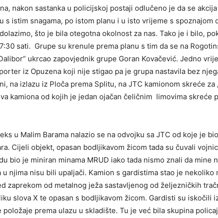
na, nakon sastanka u policijskoj postaji odlučeno je da se akcij
u s istim snagama, po istom planu i u isto vrijeme s spoznajom d
olazimo, što je bila otegotna okolnost za nas. Tako je i bilo, po
17:30 sati. Grupe su krenule prema planu s tim da se na Rogot
alibor“ ukrcao zapovjednik grupe Goran Kovačević. Jedno vrij
porter iz Opuzena koji nije stigao pa je grupa nastavila bez nje
ini, na izlazu iz Ploča prema Splitu, na JTC kamionom skreće za
 dva kamiona od kojih je jedan ojačan čeličnim limovima skreće 
eks u Malim Barama nalazio se na odvojku sa JTC od koje je bio
a. Cijeli objekt, opasan bodljikavom žicom tada su čuvali vojnic
du bio je miniran minama MRUD iako tada nismo znali da mine n
 u njima nisu bili upaljači. Kamion s gardistima stao je nekoliko
 zaprekom od metalnog ježa sastavljenog od željezničkih tračn
iku slova X te opasan s bodljikavom žicom. Gardisti su iskočili i
položaje prema ulazu u skladište. Tu je već bila skupina policaj