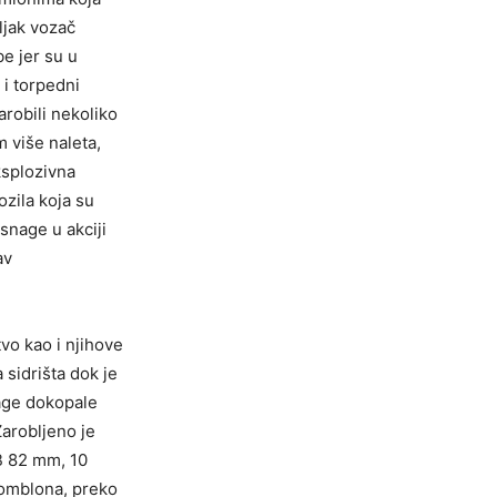
ljak vozač
e jer su u
 i torpedni
robili nekoliko
m više naleta,
ksplozivna
ozila koja su
snage u akciji
av
vo kao i njihove
 sidrišta dok je
nage dokopale
Zarobljeno je
B 82 mm, 10
romblona, preko