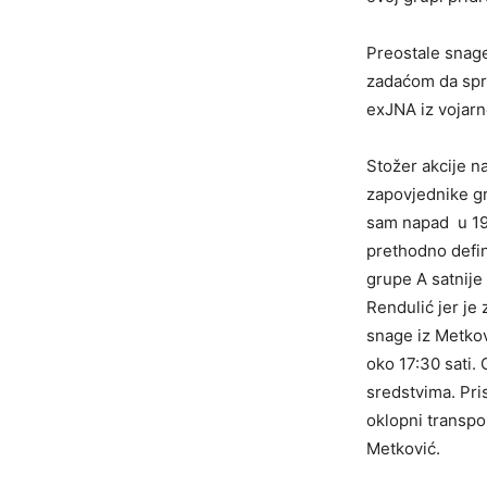
Preostale snage
zadaćom da spr
exJNA iz vojarn
Stožer akcije n
zapovjednike gr
sam napad u 19:
prethodno defin
grupe A satnije 
Rendulić jer je
snage iz Metkov
oko 17:30 sati.
sredstvima. Pri
oklopni transpo
Metković.