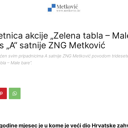
etnica akcije „Zelena tabla – Mal
s „A“ satnije ZNG Metković
ćen svim pripadnicima A satnije ZNG Metković povodom tridesete
abla – Male bare“.
 godine mjesec je u kome je veći dio Hrvatske za