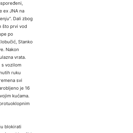
aspoređeni,
ke ex JNA na
đenju
“. Dali zbog
 što prvi vod
tupe po
Klobučić, Stanko
eve. Nakon
ulazna vrata.
o s vozilom
gnutih ruku
vremena svi
arobljeno je 16
 svojim kućama.
s protuoklopnim
u blokirati