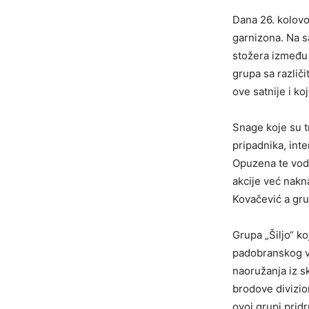
Dana 26. kolovo
garnizona. Na s
stožera između 
grupa sa različ
ove satnije i koj
Snage koje su t
pripadnika, int
Opuzena te vod 
akcije već nakn
Kovačević a grup
Grupa „Šiljo“ ko
padobranskog vo
naoružanja iz s
brodove divizio
ovoj grupi pridr