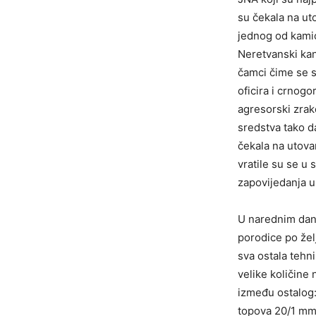
su čekala na ut
jednog od kamio
Neretvanski kan
čamci čime se s
oficira i crnogo
agresorski zrak
sredstva tako da
čekala na utova
vratile su se u
zapovijedanja u
U narednim dani
porodice po želj
sva ostala tehn
velike količine 
između ostalog
topova 20/1 mm,