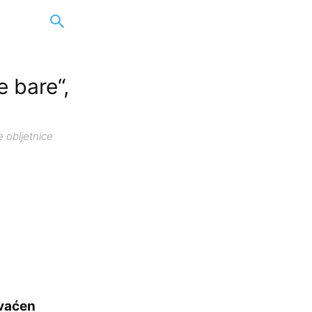
e bare“,
 obljetnice
hvaćen