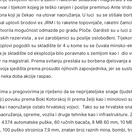
ovar i tijekom kojeg je teško ranjen i poslije preminuo Ante Vrdo
na koji je čekao na utovar naoružanja. U luci su se stišale borb
al uplovli brodovi ex JRM i to raketne topovnjače, raketni čamci
tvorila mogućnost odmazde po gradu Ploče. Gardisti su u luci za
rskih rezervista , a svi zarobljenici su poslije oslobođeni. Tijeko
oplovi pogodili su skladište br 4 u kome su se čuvala minsko-e
 je skladište od eksplozija bilo poravnato s zemljom kao i dio v
r na magistrali. Prema svitanju prestala su borbena djelovanja a 
 svoja sjedišta prema prosudbi njihovih zapovjednika, jer se sust
 neka doba akcije raspao.
ma u pregovorima je riješeno da se neprijateljske snage (ljudst
i) povuku prema Boki Kotorskoj ili prema želji kao i minolovci sa
ika i naoružanje ostalo hrvatskoj vojsci. Tako su se hrvatske s
naoružanja, opreme, vozila i druge tehnike kao i infrastrukture. 
: 4374 automatske puške, 60 ručnih bacača, 8 MB 60 mm, 10 M
 100 puško strojnica 7,9 mm, znatan broj raznih mina, bombi, t