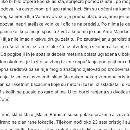
liko bi bilo otpora kod skladišta, spriječiti pomoć iz iste i po mo
rodova. Na cestovnom prilazu ratnoj luci, čim su uočeni na kami
rvog kamiona Ilija Volarević vozio je prema ulazu u vojarnu jer j
zvati neprijateljske vojnike i oficire na predaju. Po njima je osu
 pancirke, koja mu je spasila život a koju mu je dao Ante Mandac
a) Ilija nije imao nikakvu drugu zaštitu. Po zaustavljanju gardisti s
su rešetali meci iz ratne luke što iz utvrđenja s kopna a kasnije 
d pogibelji ih je spasila debela metalna oplata ugrađena u bo
na okolnost je ta što su zbog brzine napuštanja pod paljbom u
opna sredstva pa se nije moglo značajno djelovati po brodovima
anja. Iz smjera osvojenih skladišta nakon nekog vremena pristig
an sa raketnim bacačima koje su netom izuzeli iz skladišta i s ko
s kojih se pucalo po gardistima. U toj borbi ranjena su dvojica g
Čotić.
 i noć, skladišta u „Malim Barama“ su se polako praznila a izuze
rano na planirane lokacije. Tijekom noći oko 23 sata pristigli s
rije osvijetlili teren a zatim i raketirali skladišta i magistralu s 