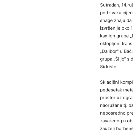
Sutradan, 14.ruj
pod svaku cijen
snage znaju da d
izvršen je oko 
kamion grupe „D
oklopljeni trans
„Dalibor“ u Bać
grupa „Šiljo“ s
Sidrište.
Skladišni kompl
pedesetak metar
prostor uz ogra
naoružane tj. da
neposredno pred
zavarenog u obl
zauzeli borbene 