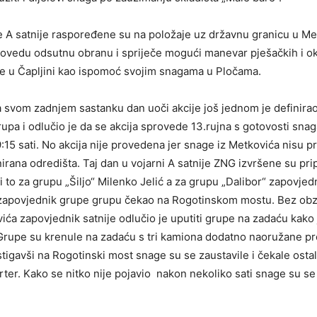
 A satnije raspoređene su na položaje uz državnu granicu u Me
ovedu odsutnu obranu i spriječe mogući manevar pješačkih i o
e u Čapljini kao ispomoć svojim snagama u Pločama.
a svom zadnjem sastanku dan uoči akcije još jednom je definira
upa i odlučio je da se akcija sprovede 13.rujna s gotovosti snag
15 sati. No akcija nije provedena jer snage iz Metkovića nisu pr
irana odredišta. Taj dan u vojarni A satnije ZNG izvršene su pr
i to za grupu „Šiljo“ Milenko Jelić a za grupu „Dalibor“ zapovjed
 zapovjednik grupe grupu čekao na Rogotinskom mostu. Bez obzi
ića zapovjednik satnije odlučio je uputiti grupe na zadaću kako 
 Grupe su krenule na zadaću s tri kamiona dodatno naoružane p
stigavši na Rogotinski most snage su se zaustavile i čekale osta
rter. Kako se nitko nije pojavio nakon nekoliko sati snage su se 