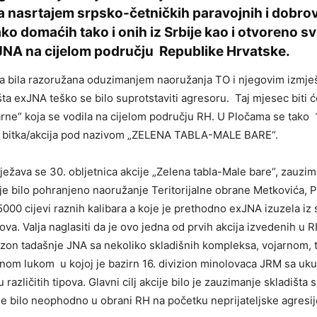
a nasrtajem srpsko-četničkih paravojnih i dobrov
ko domaćih tako i onih iz Srbije kao i otvoreno sv
 JNA na cijelom području Republike Hrvatske.
ka bila razoružana oduzimanjem naoružanja TO i njegovim izmje
išta exJNA teško se bilo suprotstaviti agresoru. Taj mjesec biti
jarne“ koja se vodila na cijelom području RH. U Pločama se tako 
a bitka/akcija pod nazivom „ZELENA TABLA-MALE BARE“.
ježava se 30. obljetnica akcije „Zelena tabla-Male bare“, zauzim
e bilo pohranjeno naoružanje Teritorijalne obrane Metkovića, P
000 cijevi raznih kalibara a koje je prethodno exJNA izuzela iz 
va. Valja naglasiti da je ovo jedna od prvih akcija izvedenih u 
izon tadašnje JNA sa nekoliko skladišnih kompleksa, vojarnom,
tnom lukom u kojoj je bazirn 16. divizion minolovaca JRM sa uk
različitih tipova. Glavni cilj akcije bilo je zauzimanje skladišta
 je bilo neophodno u obrani RH na početku neprijateljske agresij