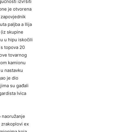
gućnosti izvršiti
one je otvorena
e zapovjednik
ta paljba a Ilija
 (iz skupine
u u hipu iskočili
i s topova 20
kove tovarnog
 tom kamionu
 u nastavku
ao je dio
jima su gađali
ardista Ivica
to naoružanje
u zrakoplovi ex
kamionima koja