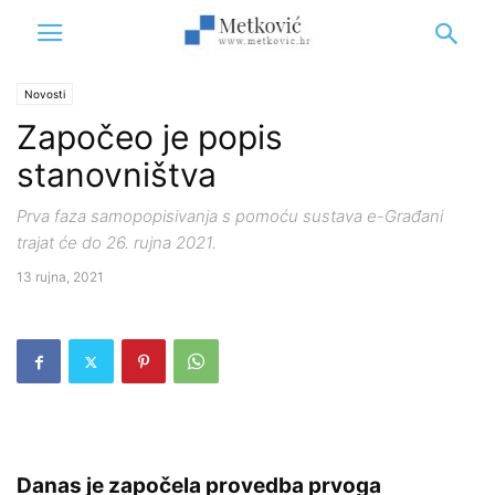
Novosti
Započeo je popis
stanovništva
Prva faza samopopisivanja s pomoću sustava e-Građani
trajat će do 26. rujna 2021.
13 rujna, 2021
Danas je započela provedba prvoga