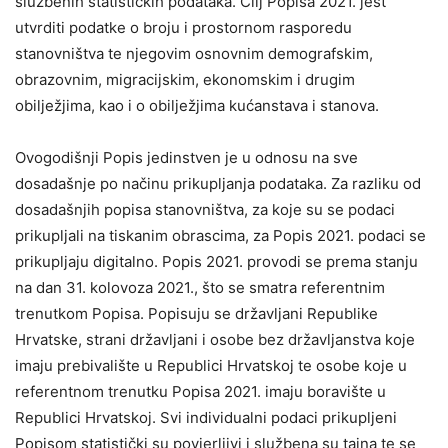
službenih statističkih podataka. Cilj Popisa 2021. jest
utvrditi podatke o broju i prostornom rasporedu
stanovništva te njegovim osnovnim demografskim,
obrazovnim, migracijskim, ekonomskim i drugim
obilježjima, kao i o obilježjima kućanstava i stanova.
Ovogodišnji Popis jedinstven je u odnosu na sve
dosadašnje po načinu prikupljanja podataka. Za razliku od
dosadašnjih popisa stanovništva, za koje su se podaci
prikupljali na tiskanim obrascima, za Popis 2021. podaci se
prikupljaju digitalno. Popis 2021. provodi se prema stanju
na dan 31. kolovoza 2021., što se smatra referentnim
trenutkom Popisa. Popisuju se državljani Republike
Hrvatske, strani državljani i osobe bez državljanstva koje
imaju prebivalište u Republici Hrvatskoj te osobe koje u
referentnom trenutku Popisa 2021. imaju boravište u
Republici Hrvatskoj. Svi individualni podaci prikupljeni
Popisom statistički su povjerljivi i službena su tajna te se