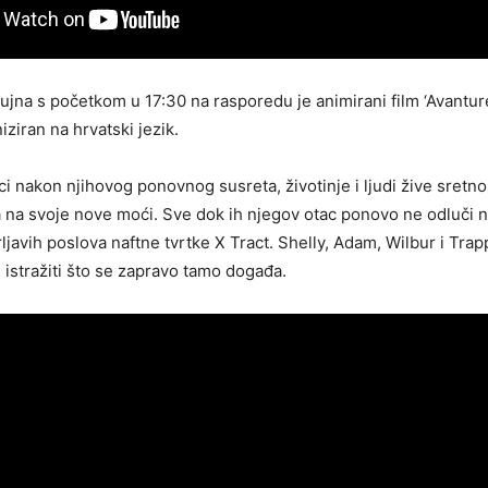
rujna s početkom u 17:30 na rasporedu je animirani film ‘Avanture
niziran na hrvatski jezik.
i nakon njihovog ponovnog susreta, životinje i ljudi žive sretn
 na svoje nove moći. Sve dok ih njegov otac ponovo ne odluči na
ljavih poslova naftne tvrtke X Tract. Shelly, Adam, Wilbur i Tra
i istražiti što se zapravo tamo događa.