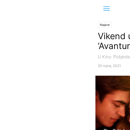
Najave
Vikend u
‘Avantur
U Kinu 'Pobjeda'
20 rujna, 2021