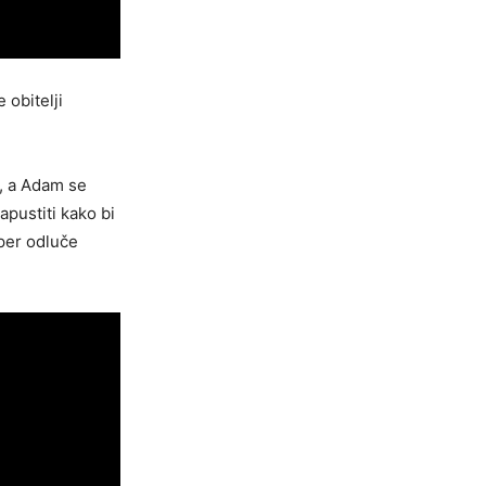
 obitelji
o, a Adam se
pustiti kako bi
pper odluče