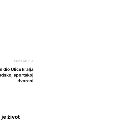
Next article
 dio Ulice kralja
adskoj sportskoj
dvorani
je život