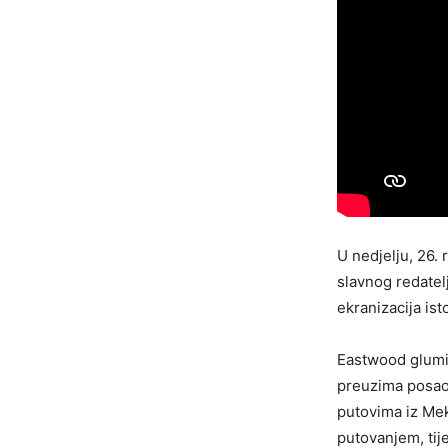
U nedjelju, 26. 
slavnog redatel
ekranizacija is
Eastwood glumi 
preuzima posao 
putovima iz Me
putovanjem, tij