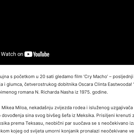
rujna s početkom u 20 sati gledamo film ‘Cry Macho’ – posljednji 
ja i glumca, četverostrukog dobitnika Oscara Clinta Eastwooda! 
toimenog romana N. Richarda Nasha iz 1975. godine.
Mikea Miloa, nekadašnju zvijezda rodea i isluženog uzgajivača 
dovođenja sina svog bivšeg šefa iz Meksika. Prisiljeni krenuti 
ksika prema Teksasu, neobični par suočava se s neočekivano i
ekom kojeg od svijeta umorni konjanik pronalazi neočekivane veze