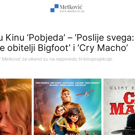
 Kinu ‘Pobjeda’ – ‘Poslije svega:
e obitelji Bigfoot’ i ‘Cry Macho’
 Metković za vikend su na rasporedu tri kinoprojekcije.