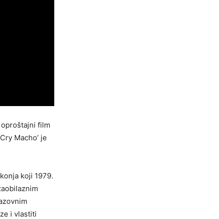
oproštajni film
‘Cry Macho’ je
konja koji 1979.
zaobilaznim
zazovnim
 i vlastiti