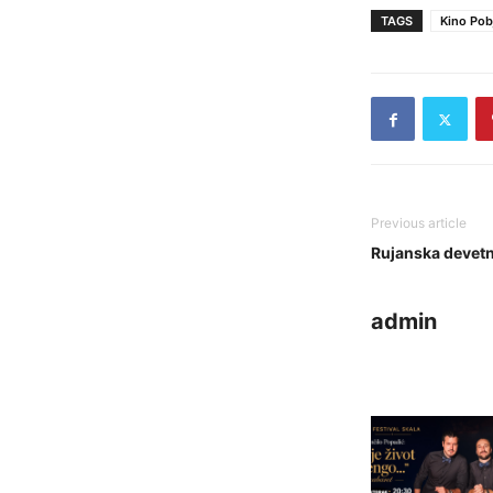
TAGS
Kino Pob
Previous article
Rujanska devetn
admin