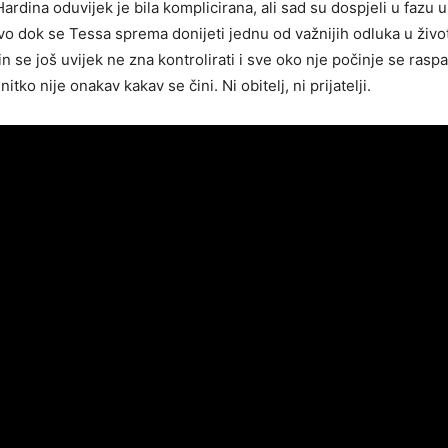
ardina oduvijek je bila komplicirana, ali sad su dospjeli u fazu u 
vo dok se Tessa sprema donijeti jednu od važnijih odluka u živo
n se još uvijek ne zna kontrolirati i sve oko nje počinje se rasp
itko nije onakav kakav se čini. Ni obitelj, ni prijatelji.