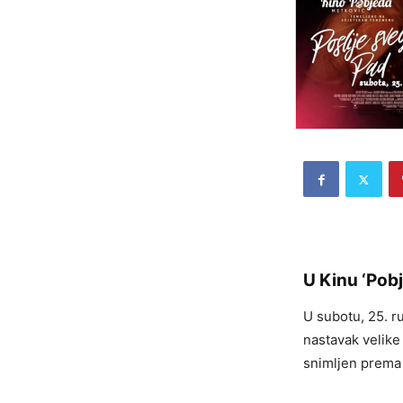
U Kinu ‘Pobj
U subotu, 25. r
nastavak velike 
snimljen prema 