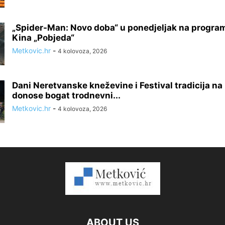
„Spider-Man: Novo doba“ u ponedjeljak na progra
Kina „Pobjeda“
Metkovic.hr
-
4 kolovoza, 2026
Dani Neretvanske kneževine i Festival tradicija na
donose bogat trodnevni...
Metkovic.hr
-
4 kolovoza, 2026
ABOUT US