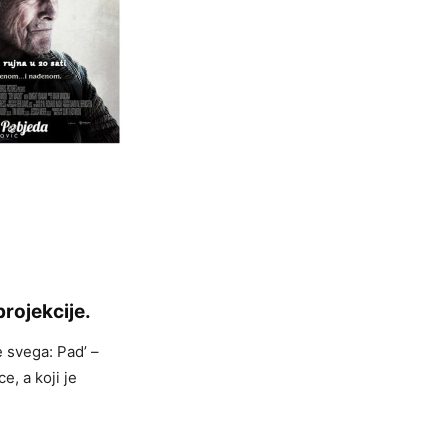
rojekcije.
 svega: Pad’ –
e, a koji je