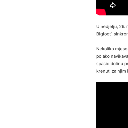
U nedjelju, 26. 
Bigfoot’, sinkro
Nekoliko mjesec
polako navikava
spasio dolinu pr
krenuti za njim 