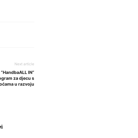
Next article
o ”HandbaALL IN“
rogram za djecu s
oćama u razvoju
vi