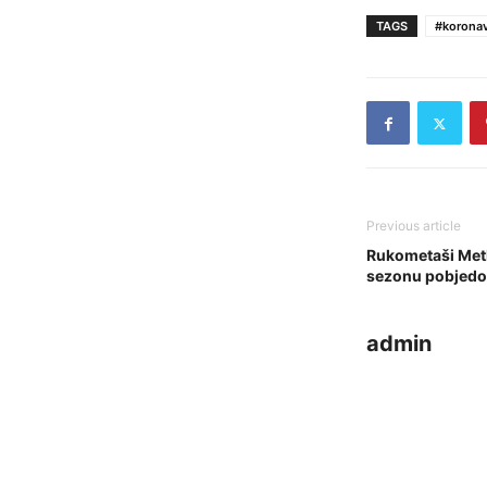
TAGS
#koronav
Previous article
Rukometaši Metk
sezonu pobjed
admin