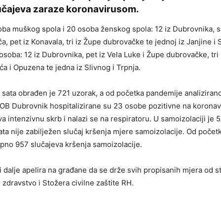
učajeva zaraze koronavirusom.
oba muškog spola i 20 osoba ženskog spola: 12 iz Dubrovnika, 
a, pet iz Konavala, tri iz Župe dubrovačke te jednoj iz Janjine i
 osoba: 12 iz Dubrovnika, pet iz Vela Luke i Župe dubrovačke, tri
ća i Opuzena te jedna iz Slivnog i Trpnja.
 sata obrađen je 721 uzorak, a od početka pandemije analiziran
OB Dubrovnik hospitalizirane su 23 osobe pozitivne na koronav
va intenzivnu skrb i nalazi se na respiratoru. U samoizolaciji je 
ata nije zabilježen slučaj kršenja mjere samoizolacije. Od poče
pno 957 slučajeva kršenja samoizolacije.
 dalje apelira na građane da se drže svih propisanih mjera od 
 zdravstvo i Stožera civilne zaštite RH.