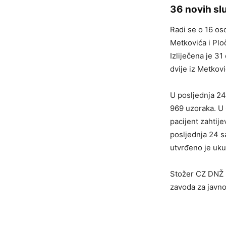
36 novih sl
Radi se o 16 os
Metkovića i Ploč
Izliječena je 31
dvije iz Metkovi
U posljednja 24
969 uzoraka. U 
pacijent zahtije
posljednja 24 s
utvrđeno je uku
Stožer CZ DNŽ i
zavoda za javno