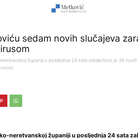
viću sedam novih slučajeva zar
virusom
retvanskoj županiji u posljednja 24 sata zabilježeno je 36 novih
irusom.
o-neretvanskoj županiji u posljednja 24 sata zab