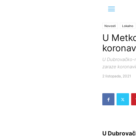
Novosti
Lokalno
U Metko
korona
U Dubrovačko-ne
zaraze koronav
2 listopada, 2021
U Dubrovačk