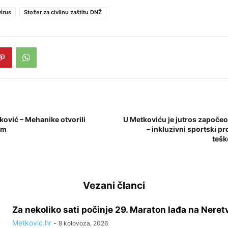
irus
Stožer za civilnu zaštitu DNŽ
ović – Mehanike otvorili
U Metkoviću je jutros započe
om
– inkluzivni sportski p
tešk
Vezani članci
Za nekoliko sati počinje 29. Maraton lađa na Neret
Metkovic.hr
-
8 kolovoza, 2026