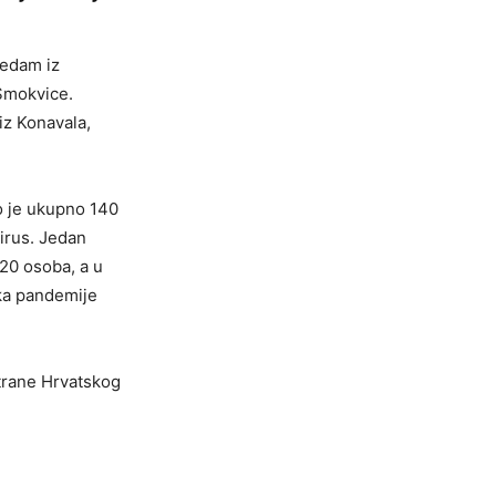
sedam iz
 Smokvice.
 iz Konavala,
o je ukupno 140
irus. Jedan
520 osoba, a u
tka pandemije
strane Hrvatskog