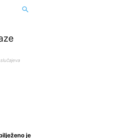
aze
 slučajeva
ilježeno je