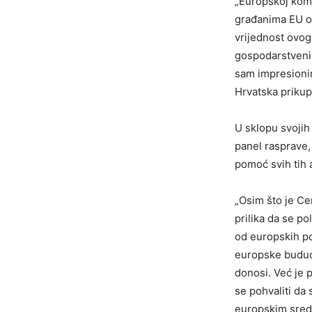
„Europskoj komis
građanima EU o 
vrijednost ovog
gospodarstvenik
sam impresionir
Hrvatska prikupi
U sklopu svojih 
panel rasprave,
pomoć svih tih a
„Osim što je Cen
prilika da se p
od europskih po
europske budućn
donosi. Već je
se pohvaliti da 
europskim sreds