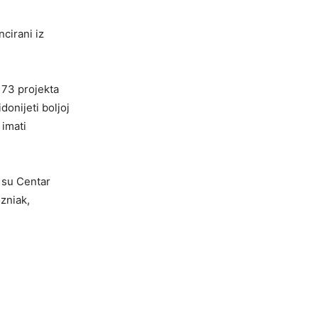
cirani iz
 73 projekta
donijeti boljoj
 imati
 su Centar
zniak,