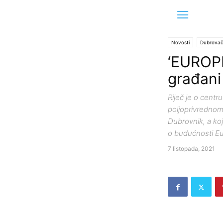
Novosti
Dubrovač
‘EUROPE
građani
Riječ je o cent
poljoprivredno
Dubrovnik, a koj
o budućnosti Eu
7 listopada, 2021