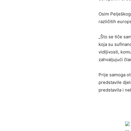
Osim Pelješkoga
različitih europ
„Što se tiče sa
koja su sufinanc
vidljivosti, kom
zahvaljujući čla
Prije samoga ot
predstavile dje
predstavila i n