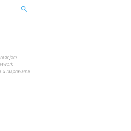
m
 Srednjom
etwork
nje u raspravama