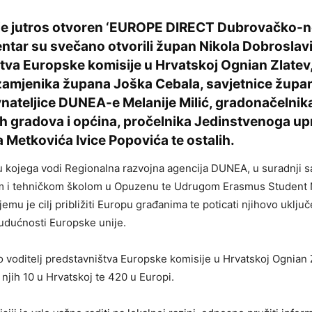
je jutros otvoren ‘EUROPE DIRECT Dubrovačko-
entar su svečano otvorili župan Nikola Dobroslavić
tva Europske komisije u Hrvatskoj Ognian Zlatev,
amjenika župana Joška Cebala, savjetnice župa
nateljice DUNEA-e Melanije Milić, gradonačelnika
h gradova i općina, pročelnika Jedinstvenoga u
 Metkovića Ivice Popovića te ostalih.
ru kojega vodi Regionalna razvojna agencija DUNEA, u suradnji 
m i tehničkom školom u Opuzenu te Udrugom Erasmus Student
emu je cilj približiti Europu građanima te poticati njihovo uklju
udućnosti Europske unije.
o voditelj predstavništva Europske komisije u Hrvatskoj Ognian Z
 njih 10 u Hrvatskoj te 420 u Europi.