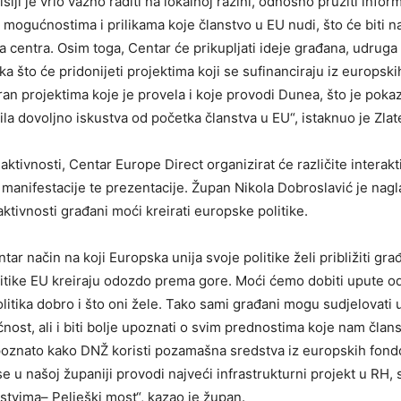
iji je vrlo važno raditi na lokalnoj razini, odnosno pružiti infor
mogućnostima i prilikama koje članstvo u EU nudi, što će biti n
a centra. Osim toga, Centar će prikupljati ideje građana, udruga 
a što će pridonijeti projektima koji se sufinanciraju iz europski
an projektima koje je provela i koje provodi Dunea, što je pokaz
la dovoljno iskustva od početka članstva u EU“, istaknuo je Zlat
aktivnosti, Centar Europe Direct organizirat će različite interakt
 manifestacije te prezentacije. Župan Nikola Dobroslavić je nagl
ktivnosti građani moći kreirati europske politike.
tar način na koji Europska unija svoje politike želi približiti građa
olitike EU kreiraju odozdo prema gore. Moći ćemo dobiti upute o
litika dobro i što oni žele. Tako sami građani mogu sudjelovati 
ost, ali i biti bolje upoznati o svim prednostima koje nam član
 poznato kako DNŽ koristi pozamašna sredstva iz europskih fon
se u našoj županiji provodi najveći infrastrukturni projekt u RH,
tvima– Pelješki most“, kazao je župan.