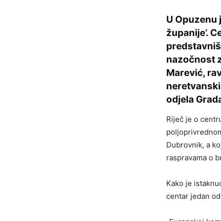
U Opuzenu 
županije’. C
predstavniš
nazočnost z
Marević, rav
neretvanski
odjela Grada
Riječ je o cent
poljoprivredno
Dubrovnik, a koj
raspravama o b
Kako je istaknu
centar jedan od