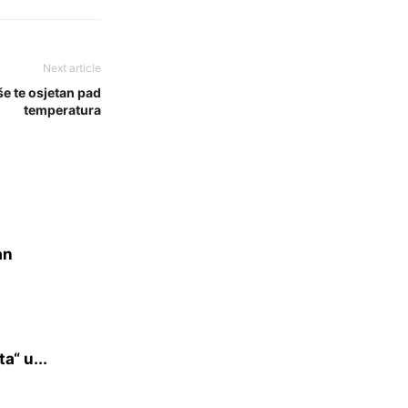
Next article
še te osjetan pad
temperatura
an
a“ u...