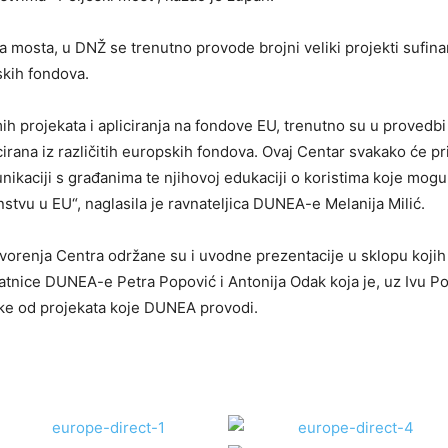
 mosta, u DNŽ se trenutno provode brojni veliki projekti sufinan
skih fondova.
mih projekata i apliciranja na fondove EU, trenutno su u provedbi
irana iz različitih europskih fondova. Ovaj Centar svakako će pri
unikaciji s građanima te njihovoj edukaciji o koristima koje mogu
nstvu u EU“, naglasila je ravnateljica DUNEA-e Melanija Milić.
vorenja Centra održane su i uvodne prezentacije u sklopu kojih
latnice DUNEA-e Petra Popović i Antonija Odak koja je, uz Ivu Po
eke od projekata koje DUNEA provodi.