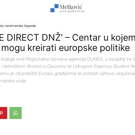
ko-neretvanska županija
 DIRECT DNŽ’ – Centar u koje
 mogu kreirati europske politike
ru kojega vodi Regionalna razvojna agencija DUNEA, u suradnji sa
m i tehničkom školom u Opuzenu te Udrugom Erasmus Student N
emu je cilj približiti Europu građanima te poticati njihovo uključe
ropske unije.