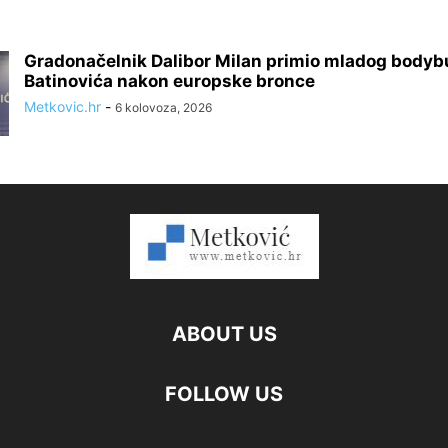
Gradonačelnik Dalibor Milan primio mladog bodyb
Batinovića nakon europske bronce
Metkovic.hr
-
6 kolovoza, 2026
ABOUT US
FOLLOW US