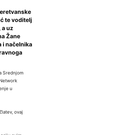
neretvanske
 te voditelj
 a uz
na Žane
 i načelnika
pravnoga
sa Srednjom
 Network
čenje u
latev, ovaj