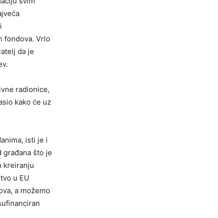
maciju svim
ajveća
i
h fondova. Vrlo
atelj da je
ev.
ivne radionice,
asio kako će uz
nima, isti je i
d građana što je
u kreiranju
stvo u EU
dova, a možemo
 sufinanciran