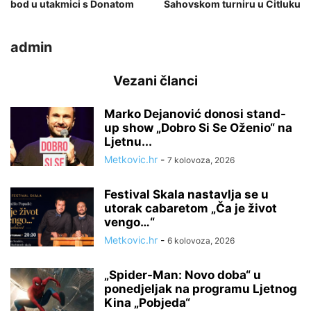
bod u utakmici s Donatom
Šahovskom turniru u Čitluku
admin
Vezani članci
Marko Dejanović donosi stand-
up show „Dobro Si Se Oženio“ na
Ljetnu...
Metkovic.hr
-
7 kolovoza, 2026
Festival Skala nastavlja se u
utorak cabaretom „Ča je život
vengo…“
Metkovic.hr
-
6 kolovoza, 2026
„Spider-Man: Novo doba“ u
ponedjeljak na programu Ljetnog
Kina „Pobjeda“