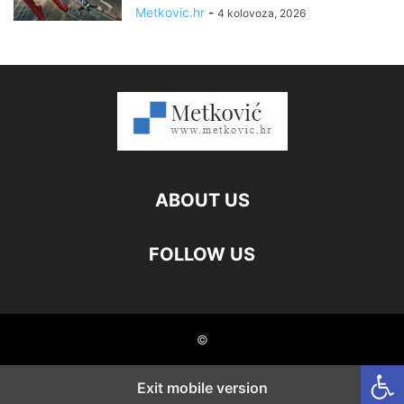
Metkovic.hr
-
4 kolovoza, 2026
ABOUT US
FOLLOW US
©
Open
Exit mobile version