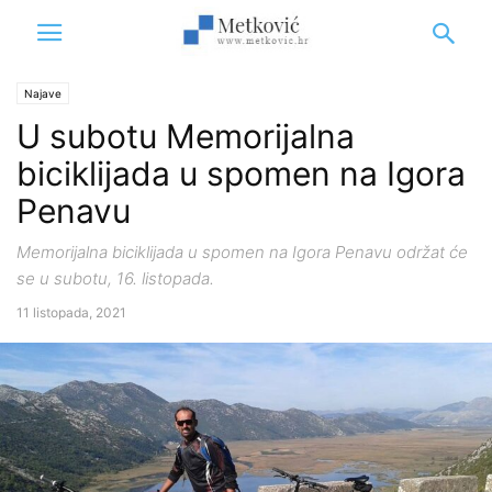
Najave
U subotu Memorijalna
biciklijada u spomen na Igora
Penavu
Memorijalna biciklijada u spomen na Igora Penavu održat će
se u subotu, 16. listopada.
11 listopada, 2021