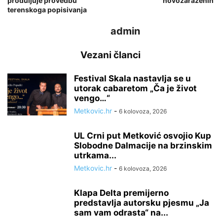
produljuje provedbu
novozaraženih
terenskoga popisivanja
admin
Vezani članci
Festival Skala nastavlja se u
utorak cabaretom „Ča je život
vengo…“
Metkovic.hr
-
6 kolovoza, 2026
UL Crni put Metković osvojio Kup
Slobodne Dalmacije na brzinskim
utrkama...
Metkovic.hr
-
6 kolovoza, 2026
Klapa Delta premijerno
predstavlja autorsku pjesmu „Ja
sam vam odrasta“ na...