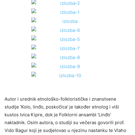
Autor i urednik etnološko-folklorističke i znanstvene
studije ‘Kolo, linđo, poskočica’ je također etnolog i viši
kustos Ivica Kipre, dok je Folklorni ansambl ‘Linđo’
nakladnik. Osim autora, o studiji su večeras govorili prof.
Vido Bagur koji je sudjelovao u njezinu nastanku te Vlaho