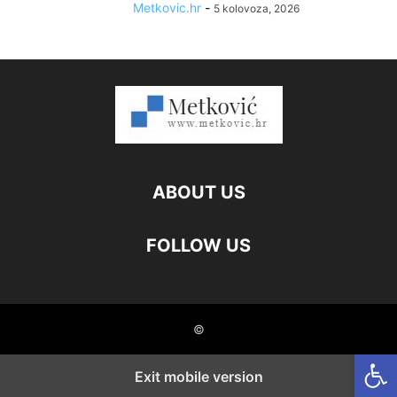
Metkovic.hr
-
5 kolovoza, 2026
ABOUT US
FOLLOW US
©
Open
Exit mobile version