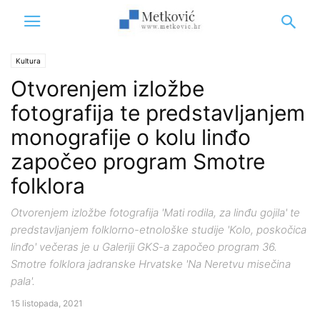
Kultura
Otvorenjem izložbe
fotografija te predstavljanjem
monografije o kolu linđo
započeo program Smotre
folklora
Otvorenjem izložbe fotografija 'Mati rodila, za linđu gojila' te
predstavljanjem folklorno-etnološke studije 'Kolo, poskočica
linđo' večeras je u Galeriji GKS-a započeo program 36.
Smotre folklora jadranske Hrvatske 'Na Neretvu misečina
pala'.
15 listopada, 2021