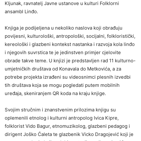
Kljunak, ravnatelj Javne ustanove u kulturi Folklorni
ansambl Linđo.
Knjiga je podijeljena u nekoliko naslova koji obrađuju
povijesni, kulturološki, antropološki, socijalni, folkloristički,
kereološki i glazbeni kontekst nastanka i razvoja kola linđo
i njegovih suvrstica te je jedinstven primjer cjelovite
obrade takve teme. U knjizi je predstavljen rad 11 kulturno-
umjetničkih društava od Konavala do Metkovića, a za
potrebe projekta izrađeni su videosnimci plesnih izvedbi
tih društava koja se mogu pogledati putem mobilnih
uređaja, skeniranjem QR koda na kraju knjige.
Svojim stručnim i znanstvenim prilozima knjigu su
oplemenili etnolog i kulturni antropolog Ivica Kipre,
folklorist Vido Bagur, etnomuzikolog, glazbeni pedagog i
dirigent Joško Ćaleta te glazbenik Vicko Dragojević koji je