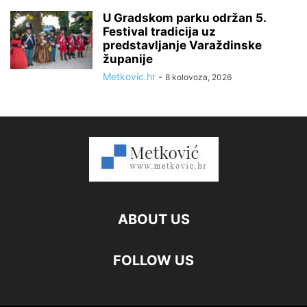
U Gradskom parku održan 5.
Festival tradicija uz
predstavljanje Varaždinske
županije
Metkovic.hr
-
8 kolovoza, 2026
ABOUT US
FOLLOW US