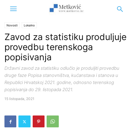
Novosti
Lokalno
Zavod za statistiku produljuje
provedbu terenskoga
popisivanja
Državni zavod za statistiku odlučio je produljiti provedbu
druge faze Popisa stanovništva, kućanstava i stanova u
Republici Hrvatskoj 2021. godine, odnosno terenskog
popisivanja do 29. listopada 2021.
15 listopada, 2021