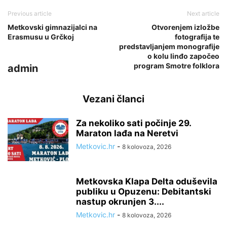
Previous article
Next article
Metkovski gimnazijalci na
Otvorenjem izložbe
Erasmusu u Grčkoj
fotografija te
predstavljanjem monografije
o kolu linđo započeo
program Smotre folklora
admin
Vezani članci
Za nekoliko sati počinje 29.
Maraton lađa na Neretvi
Metkovic.hr
-
8 kolovoza, 2026
Metkovska Klapa Delta oduševila
publiku u Opuzenu: Debitantski
nastup okrunjen 3....
Metkovic.hr
-
8 kolovoza, 2026