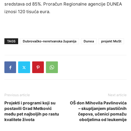
sredstava od 85%. Proračun Regionalne agencije DUNEA
iznosi 120 tisuća eura.
TAGS
Dubrovačko-neretvanska županija
Dunea
projekt MoSt
Previous article
Next article
Projekti i programi koji su
OŠ don Mihovila Pavlinovića
postavili Grad Metković
– skupljanjem plastičnih
među pet najboljih po rastu
čepova, učenici pomažu
kvalitete života
oboljelima od leukemije