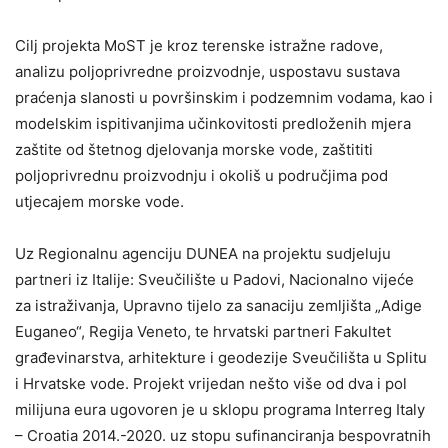
Cilj projekta MoST je kroz terenske istražne radove,
analizu poljoprivredne proizvodnje, uspostavu sustava
praćenja slanosti u površinskim i podzemnim vodama, kao i
modelskim ispitivanjima učinkovitosti predloženih mjera
zaštite od štetnog djelovanja morske vode, zaštititi
poljoprivrednu proizvodnju i okoliš u područjima pod
utjecajem morske vode.
Uz Regionalnu agenciju DUNEA na projektu sudjeluju
partneri iz Italije: Sveučilište u Padovi, Nacionalno vijeće
za istraživanja, Upravno tijelo za sanaciju zemljišta „Adige
Euganeo“, Regija Veneto, te hrvatski partneri Fakultet
građevinarstva, arhitekture i geodezije Sveučilišta u Splitu
i Hrvatske vode. Projekt vrijedan nešto više od dva i pol
milijuna eura ugovoren je u sklopu programa Interreg Italy
– Croatia 2014.-2020. uz stopu sufinanciranja bespovratnih