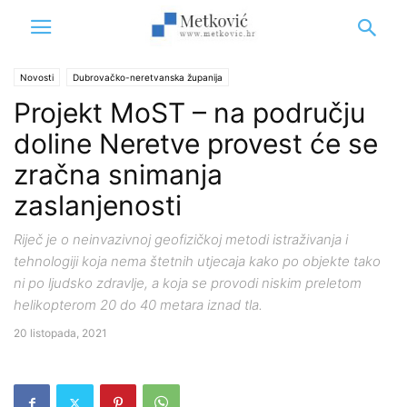
Novosti
Dubrovačko-neretvanska županija
Projekt MoST – na području
doline Neretve provest će se
zračna snimanja
zaslanjenosti
Riječ je o neinvazivnoj geofizičkoj metodi istraživanja i
tehnologiji koja nema štetnih utjecaja kako po objekte tako
ni po ljudsko zdravlje, a koja se provodi niskim preletom
helikopterom 20 do 40 metara iznad tla.
20 listopada, 2021