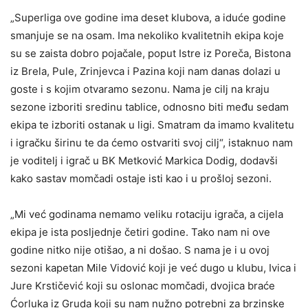
„Superliga ove godine ima deset klubova, a iduće godine
smanjuje se na osam. Ima nekoliko kvalitetnih ekipa koje
su se zaista dobro pojačale, poput Istre iz Poreča, Bistona
iz Brela, Pule, Zrinjevca i Pazina koji nam danas dolazi u
goste i s kojim otvaramo sezonu. Nama je cilj na kraju
sezone izboriti sredinu tablice, odnosno biti među sedam
ekipa te izboriti ostanak u ligi. Smatram da imamo kvalitetu
i igračku širinu te da ćemo ostvariti svoj cilj“, istaknuo nam
je voditelj i igrač u BK Metković Markica Dodig, dodavši
kako sastav momčadi ostaje isti kao i u prošloj sezoni.
„Mi već godinama nemamo veliku rotaciju igrača, a cijela
ekipa je ista posljednje četiri godine. Tako nam ni ove
godine nitko nije otišao, a ni došao. S nama je i u ovoj
sezoni kapetan Mile Vidović koji je već dugo u klubu, Ivica i
Jure Krstičević koji su oslonac momčadi, dvojica braće
Ćorluka iz Gruda koji su nam nužno potrebni za brzinske