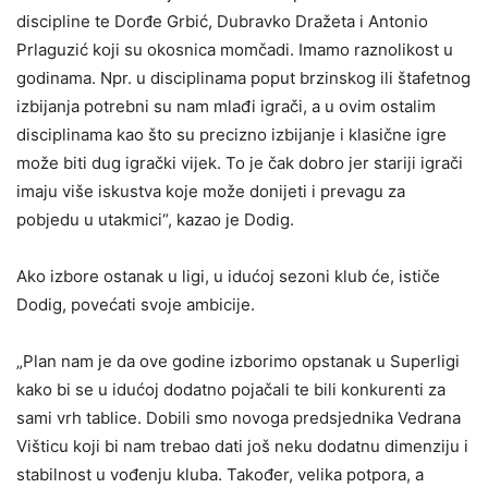
discipline te Dorđe Grbić, Dubravko Dražeta i Antonio
Prlaguzić koji su okosnica momčadi. Imamo raznolikost u
godinama. Npr. u disciplinama poput brzinskog ili štafetnog
izbijanja potrebni su nam mlađi igrači, a u ovim ostalim
disciplinama kao što su precizno izbijanje i klasične igre
može biti dug igrački vijek. To je čak dobro jer stariji igrači
imaju više iskustva koje može donijeti i prevagu za
pobjedu u utakmici“, kazao je Dodig.
Ako izbore ostanak u ligi, u idućoj sezoni klub će, ističe
Dodig, povećati svoje ambicije.
„Plan nam je da ove godine izborimo opstanak u Superligi
kako bi se u idućoj dodatno pojačali te bili konkurenti za
sami vrh tablice. Dobili smo novoga predsjednika Vedrana
Višticu koji bi nam trebao dati još neku dodatnu dimenziju i
stabilnost u vođenju kluba. Također, velika potpora, a