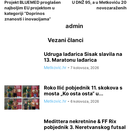
Projekt BLUEMED proglašen
U DNŽ 95, a u Metkoviću 20
najboljim EU projektom u
novozaraženih
kategoriji ”Doprinos
znanosti i inovacijama”
admin
Vezani članci
Udruga lađarica Sisak slavila na
13. Maratonu lađarica
Metkovic.hr
-
7 kolovoza, 2026
Roko Ilić pobjednik 11. skokova s
mosta „Ko osta osta“ u...
Metkovic.hr
-
6 kolovoza, 2026
Medittera nekretnine & FF Rix
pobjednik 3. Neretvanskog futsal