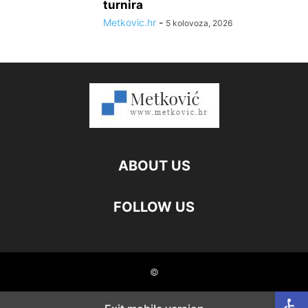
turnira
Metkovic.hr
-
5 kolovoza, 2026
ABOUT US
FOLLOW US
©
Open