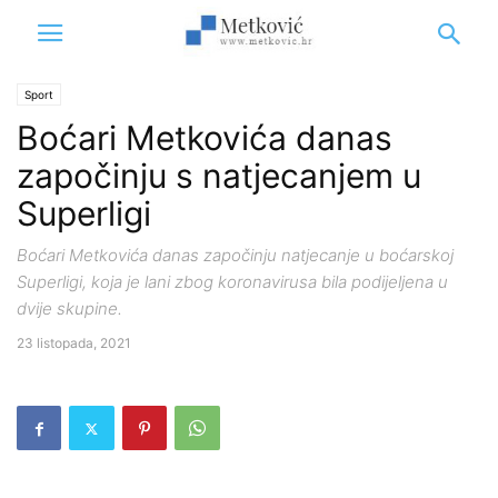
Sport
Boćari Metkovića danas
započinju s natjecanjem u
Superligi
Boćari Metkovića danas započinju natjecanje u boćarskoj
Superligi, koja je lani zbog koronavirusa bila podijeljena u
dvije skupine.
23 listopada, 2021