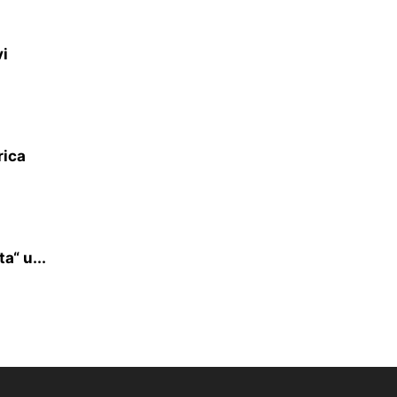
vi
rica
a“ u...