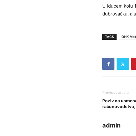
U idućem kolu 
dubrovačku, a u
TAGS
ONK Met
Previous article
Poziv na usmeno 
računovodstvo, 
admin