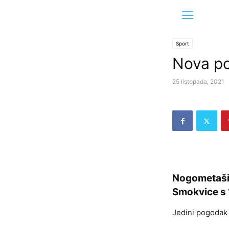
Sport
Nova p
25 listopada, 2021
Nogometaši 
Smokvice s 
Jedini pogodak 