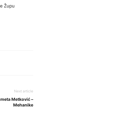
će Župu
Next article
ometa Metković –
Mehanike