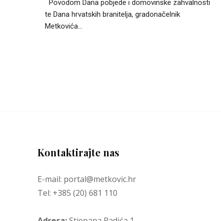
Povodom Dana pobjede i domovinske zahvalnosti
te Dana hrvatskih branitelja, gradonačelnik
Metkovića...
Kontaktirajte nas
E-mail: portal@metkovic.hr
Tel: +385 (20) 681 110
Adresa:
Stjepana Radića 1,