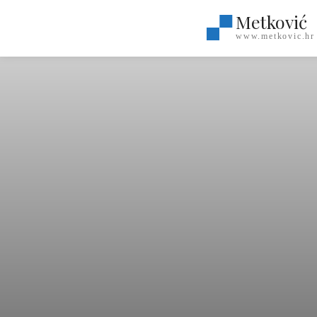
Metković
www.metkovic.hr