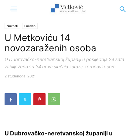
Novosti
Lokalno
U Metkoviću 14
novozaraženih osoba
U Dubrovačko-neretvanskoj županiji u posljednja 24 sata
zabilježena su 34 nova slučaja zaraze koronavirusom.
2 studenoga, 2021
U Dubrovačko-neretvanskoj županiji u