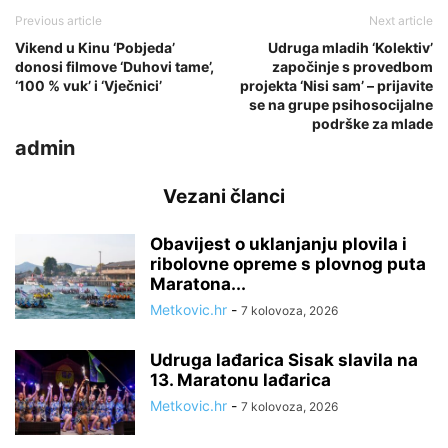
Previous article
Next article
Vikend u Kinu ‘Pobjeda’
Udruga mladih ‘Kolektiv’
donosi filmove ‘Duhovi tame’,
započinje s provedbom
‘100 % vuk’ i ‘Vječnici’
projekta ‘Nisi sam’ – prijavite
se na grupe psihosocijalne
podrške za mlade
admin
Vezani članci
Obavijest o uklanjanju plovila i
ribolovne opreme s plovnog puta
Maratona...
Metkovic.hr
-
7 kolovoza, 2026
Udruga lađarica Sisak slavila na
13. Maratonu lađarica
Metkovic.hr
-
7 kolovoza, 2026