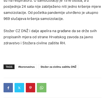
su na respiratoru. U samoizolaciji je 1516 osoba, a u
posljednja 24 sata nije zabilježeno niti jedno kršenje mjere
samoizolacije. Od početka pandemije utvrđeno je ukupno
969 slučajeva kršenja samoizolacije.
Stožer CZ DNŽ i dalje apelira na građane da se drže svih
propisanih mjera od strane Hrvatskog zavoda za javno
zdravstvo i Stožera civilne zaštite RH.
TAGS
#koronavirus
Stožer za civilnu zaštitu DNŽ