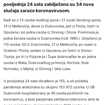
posljednja 24 sata zabilježena su 34 nova
slučaja zaraze koronavirusom.
Radi se o 13 osoba muškog spola i 21 osobi ženskog spola;
14 iz Metkovića, devet iz Dubrovnika, pet iz Ploča, četiri iz
Opuzena i po jedna osoba iz Slivnog i Stona. Preminula je
jedna ženska osoba iz Dubrovnika (rođ. 1960.). Izliječeno je
115 osoba: 50 iz Dubrovnika, 21 iz Metkovića, po osam iz
Orebića i Ploča, sedam iz Opuzena, po četiri iz Stona i
Trpnja, po tri iz Pojezerja i Župe dubrovačke te po jedna
osoba iz Blata, Dubrovačkog primorja, Korčule, Kule
Norinske, s Mljeta, iz Slivnog i Vele Luke.
U posljednja 24 sata obrađeno je 155, a od početka
pandemije analizirana su ukupno 153 972 uzorka. U OB
Dubrovnik hospitalizirano je 46 osoba pozitivnih na
koronavirus, a šest pacijenata zahtijeva intenzivnu skrb te