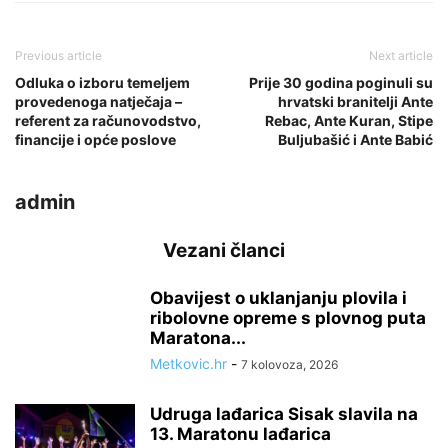
Previous article
Next article
Odluka o izboru temeljem
Prije 30 godina poginuli su
provedenoga natječaja –
hrvatski branitelji Ante
referent za računovodstvo,
Rebac, Ante Kuran, Stipe
financije i opće poslove
Buljubašić i Ante Babić
admin
Vezani članci
Obavijest o uklanjanju plovila i
ribolovne opreme s plovnog puta
Maratona...
Metkovic.hr
-
7 kolovoza, 2026
Udruga lađarica Sisak slavila na
13. Maratonu lađarica