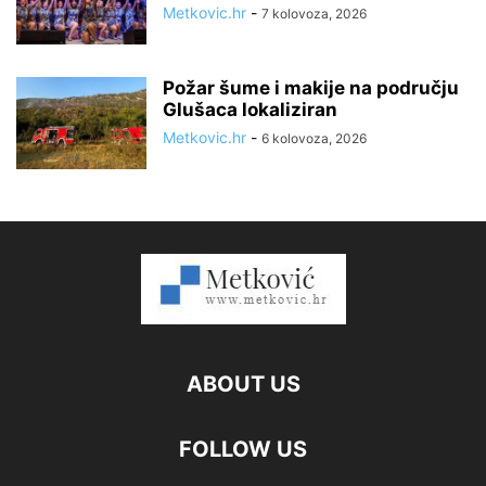
Metkovic.hr
-
7 kolovoza, 2026
Požar šume i makije na području
Glušaca lokaliziran
Metkovic.hr
-
6 kolovoza, 2026
ABOUT US
FOLLOW US