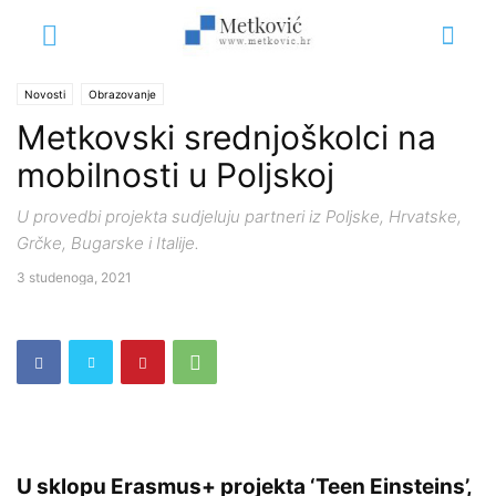
Novosti
Obrazovanje
Metkovski srednjoškolci na
mobilnosti u Poljskoj
U provedbi projekta sudjeluju partneri iz Poljske, Hrvatske,
Grčke, Bugarske i Italije.
3 studenoga, 2021
U sklopu Erasmus+ projekta ‘Teen Einsteins’,