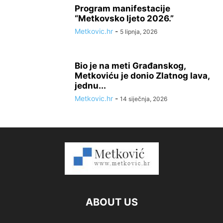
Program manifestacije
“Metkovsko ljeto 2026.”
Metkovic.hr
-
5 lipnja, 2026
Bio je na meti Građanskog,
Metkoviću je donio Zlatnog lava,
jednu...
Metkovic.hr
-
14 siječnja, 2026
ABOUT US