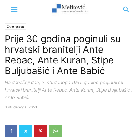
Život grada
Prije 30 godina poginuli su
hrvatski branitelji Ante
Rebac, Ante Kuran, Stipe
Buljubašić i Ante Babić
Na današnji dan, 2. studenoga 1991. godine poginuli su
hrvatski branitelji Ante Rebac, Ante Kuran, Stipe Buljubašić i
Ante Babić.
3 studenoga, 2021