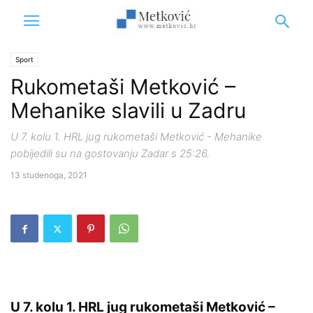
Sport
Rukometaši Metković –
Mehanike slavili u Zadru
U 7. kolu 1. HRL jug rukometaši Metković - Mehanike
pobijedili su na gostovanju Zadar s 25:26.
13 studenoga, 2021
U 7. kolu 1. HRL jug rukometaši Metković –