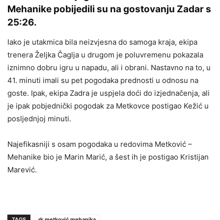
Mehanike pobijedili su na gostovanju Zadar s
25:26.
Iako je utakmica bila neizvjesna do samoga kraja, ekipa
trenera Željka Čaglja u drugom je poluvremenu pokazala
iznimno dobru igru u napadu, ali i obrani. Nastavno na to, u
41. minuti imali su pet pogodaka prednosti u odnosu na
goste. Ipak, ekipa Zadra je uspjela doći do izjednačenja, ali
je ipak pobjednički pogodak za Metkovce postigao Kežić u
posljednjoj minuti.
Najefikasniji s osam pogodaka u redovima Metković –
Mehanike bio je Marin Marić, a šest ih je postigao Kristijan
Marević.
TAGS
rk metković mehanika