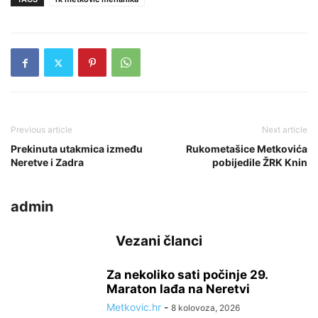
Previous article
Next article
Prekinuta utakmica između
Rukometašice Metkovića
Neretve i Zadra
pobijedile ŽRK Knin
admin
Vezani članci
Za nekoliko sati počinje 29.
Maraton lađa na Neretvi
Metkovic.hr
-
8 kolovoza, 2026