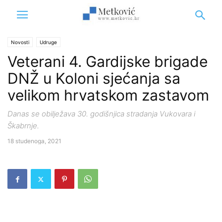
Novosti
Udruge
Veterani 4. Gardijske brigade
DNŽ u Koloni sjećanja sa
velikom hrvatskom zastavom
Danas se obilježava 30. godišnjica stradanja Vukovara i
Škabrnje.
18 studenoga, 2021