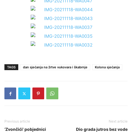
TAGS
dan sjećanja na žrtve vukovara i škabrnje
Kolona sjećanja
Previous article
Next article
‘Zvončići’ pobjednici
Dio grada jutros bez vode