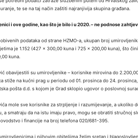
se potrebni podatci zatraže službenim putem od Hrvatskog zav
ranje, te se na taj način zaštiti najranjivija skupina građana.
nici i ove godine, kao što je bilo i u 2020. – ne podnose zahtjev
obivenih podataka od strane HZMO-a, ukupan broj umirovljenik
jetima je 1.152 (427 x 300,00 kuna i 725 x 200,00 kuna), što čin
,00 kuna.
ić obavijestili su umirovljenike – korisnike mirovina do 2.200,0
ca stiže na kućni prag u periodu od 01. prosinca do 24. prosinca
ska pošta d.d. s kojom je Grad sklopio ugovor o poslovnoj sura
ića mole sve korisnike za strpljenje i razumijevanje, a ukoliko d
u, a smatraju da na istu imaju pravo, mogu se obratiti stručnoj s
ovodstvo i financije na broj telefona 020/681-395.
mirovljenicima i njihovim obiteljima želim sretan i blagoslovlje