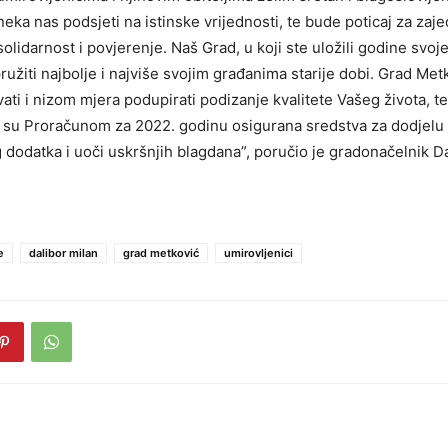
 neka nas podsjeti na istinske vrijednosti, te bude poticaj za zaje
olidarnost i povjerenje. Naš Grad, u koji ste uložili godine svoj
 pružiti najbolje i najviše svojim građanima starije dobi. Grad Metk
vati i nizom mjera podupirati podizanje kvalitete Vašeg života, 
 su Proračunom za 2022. godinu osigurana sredstva za dodjelu
 dodatka i uoči uskršnjih blagdana”, poručio je gradonačelnik D
e
dalibor milan
grad metković
umirovljenici