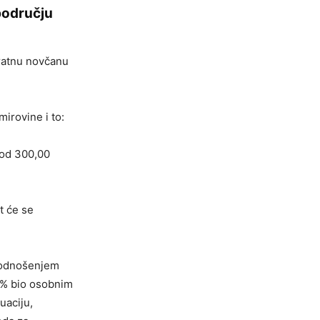
 području
ratnu novčanu
mirovine i to:
 od 300,00
t će se
 podnošenjem
0% bio osobnim
uaciju,