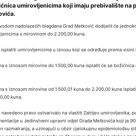
ćnica umirovljenicima koji imaju prebivalište na
ovića.
ovodom nadolazećih blagdana Grad Metković dodijelit će jednok
ljenicima s mirovinom do 2.200,00 kuna.
isplatiti umirovljenicima u iznosu koji se određuje prema visini 
ma s iznosom mirovine do 1.500,00 kuna isplatit će se božićnica
ma s iznosom mirovine od 1.500,01 kuna do 2.200,00 kuna isplati
0,00 kuna.
 navedeno pravo ostvarivalo na vlastiti Zahtjev umirovljenika,
ntacije u Jedinstveni upravni odjel Grada Metkovića koji je 9
 razmatranja, a uzimajući u obzir cjelokupnu epidemiološku sit