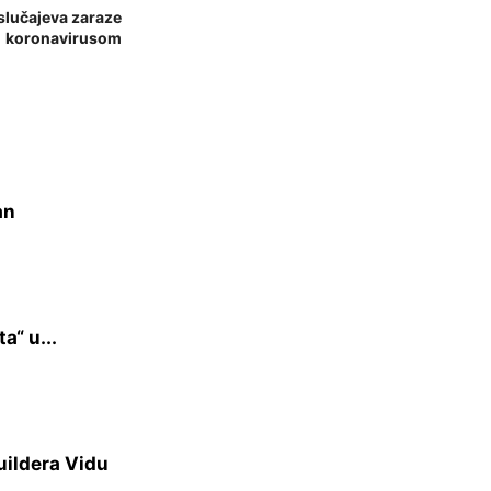
slučajeva zaraze
koronavirusom
an
a“ u...
uildera Vidu