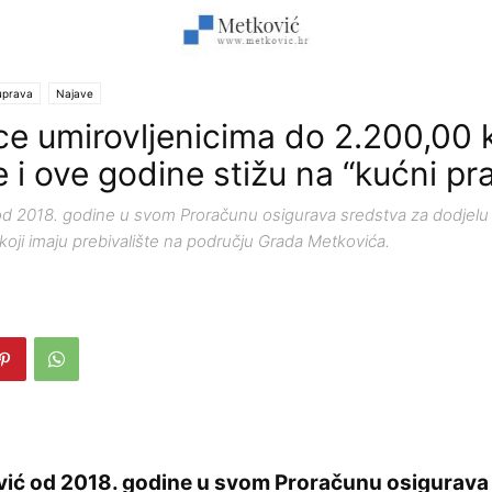
uprava
Najave
ce umirovljenicima do 2.200,00 
 i ove godine stižu na “kućni pr
d 2018. godine u svom Proračunu osigurava sredstva za dodjelu
koji imaju prebivalište na području Grada Metkovića.
ić od 2018. godine u svom Proračunu osigurava