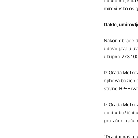
odlučeno je da 
mirovinsko osigu
Dakle, umirovlje
Nakon obrade d
udovoljavaju uv
ukupno 273.100
Iz Grada Metkov
njihova božićni
strane HP-Hrvat
Iz Grada Metkov
dobiju božićnic
proračun, račun
“Dragim našim u