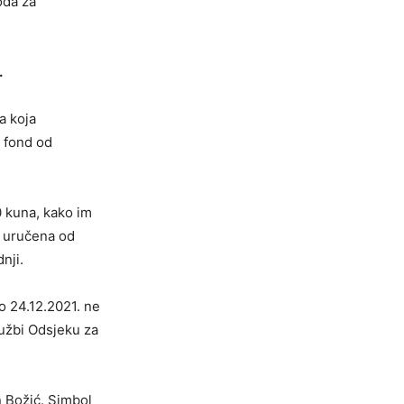
oda za
.
a koja
i fond od
0 kuna, kako im
, uručena od
dnji.
o 24.12.2021. ne
lužbi Odsjeku za
n Božić. Simbol