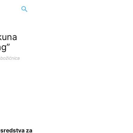
kuna
ag”
 božićnica
 sredstva za