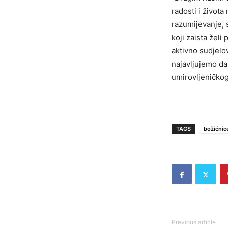
radosti i života
razumijevanje, s
koji zaista želi
aktivno sudjelo
najavljujemo da
umirovljeničkog
TAGS
božićnic
Previous article