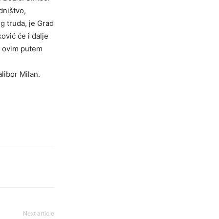
dništvo,
eg truda, je Grad
ović će i dalje
te ovim putem
alibor Milan.
Next article