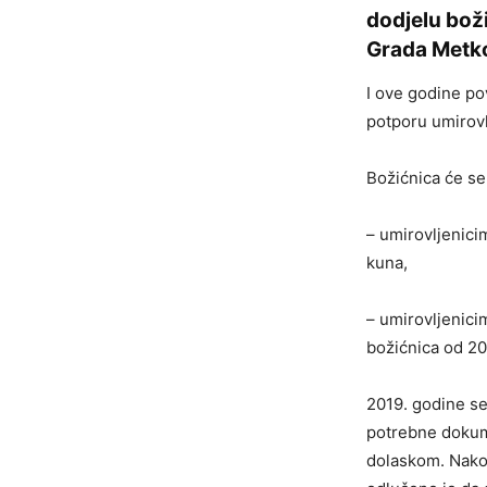
dodjelu boži
Grada Metk
I ove godine p
potporu umirov
Božićnica će se 
– umirovljenici
kuna,
– umirovljenici
božićnica od 20
2019. godine se
potrebne dokume
dolaskom. Nakon