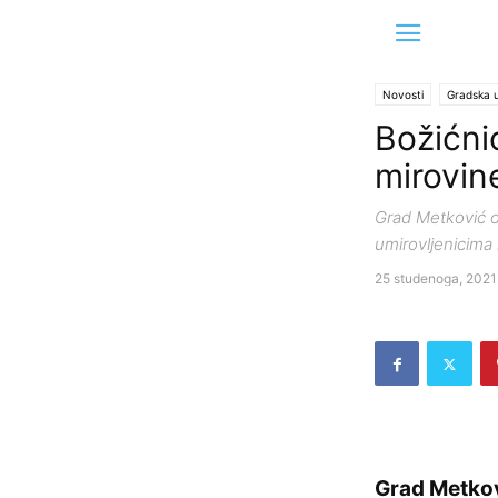
Novosti
Gradska 
Božićni
mirovine
Grad Metković o
umirovljenicima 
25 studenoga, 2021
Grad Metkov