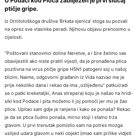
U Podaci kod Ploča zabilježen je prvi slučaj
ptičje gripe.
Iz Ornitološkoga društva ‘Brkata sjenica’ stoga su pozvali
na oprez sve vlasnike peradi. Njihovu objavu prenosimo u
cijelosti.
“Poštovani stanovnici doline Neretve, a i šire želimo vas
obavijestiti ako niste pratili vijesti, da je pronađena ptica
pozitivna na virus ptičje gripe H5N1 patogeni soj u našoj
blizini. Naime, odgovorni građanin iz Vida nazvao me je
prije nekoliko dana i rekao da ima „ozlijeđenu“ patku(radi
se o patki kreketaljki, Anas strepera) koju je našao na hridi-
siki kod Podace i pita možemo li joj pomoći jer mu je žao
ptice. Upitao sam gdje je ranjena i kako se ponaša? Rekao
je da se ptica čudno ponaša, mirno stoji i stalno trza
glavom. U prvi trenutak pomislio sam na potres mozga
uslijed udara glavom u neki objekt (imao sam prilike vidjeti