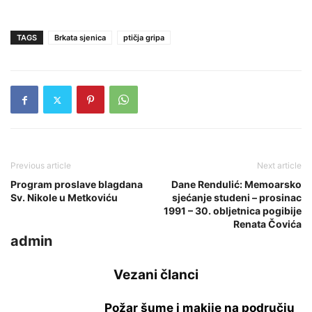
TAGS
Brkata sjenica
ptičja gripa
Previous article
Next article
Program proslave blagdana
Dane Rendulić: Memoarsko
Sv. Nikole u Metkoviću
sjećanje studeni – prosinac
1991 – 30. obljetnica pogibije
Renata Čovića
admin
Vezani članci
Požar šume i makije na području