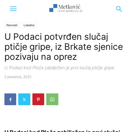
Novosti
Lokalno
U Podaci potvrđen slučaj
ptičje gripe, iz Brkate sjenice
pozivaju na oprez
U Podaci kod Ploča zabilježen je prvi slučaj ptičje gripe.
2 prosinca, 2021