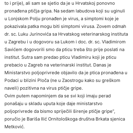
to i prije), ali sam se sjetio da je u Hrvatskoj ponovno
pronađena ptičja gripa. Na sedam labudova koji su uginuli
u Lonjskom Polju pronađen je virus, a simptomi koje je
pokazivala patka mogu biti simptomi virusa. Zovem odmah
dr. sc. Luku Jurinovića sa Hrvatskog veterinarskog instituta
u Zagrebu i u dogovoru sa Lukom i doc. dr. sc. Vladimirom
Savićem dogovorili smo da pticu treba što prije poslati na
institut. Sutra sam predao pticu Vladimiru koji je pticu
prebacio u Zagreb na veterinarski institut. Danas je
Ministarstvo poljoprivrede objavilo da je ptica pronađena u
Podaci u blizini Ploča (ne u Zaostrogu kako su greškom
naveli) pozitivna na virus ptičje gripe.
Ovim putem napominjem da se svi koji imaju perad
ponašaju u skladu uputa koje daje ministarstvo
poljoprivrede da bismo spriječili širenje ptičje gripe”,
poručio je Bariša Ilić Ornitološkoga društva Brkata sjenica
Metković.