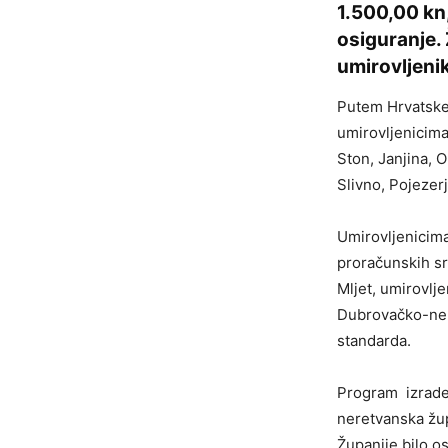
1.500,00 kn
osiguranje. 
umirovljeni
Putem Hrvatske 
umirovljenicima
Ston, Janjina, 
Slivno, Pojezerj
Umirovljenicima
proračunskih sr
Mljet, umirovlje
Dubrovačko-ner
standarda.
Program izrade
neretvanska žup
Županije bilo 