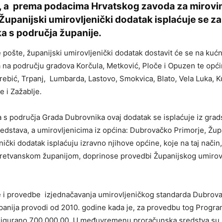
, a prema podacima Hrvatskog zavoda za mirovi
Županijski umirovljenički dodatak isplaćuje se z
ka s područja županije.
pošte, županijski umirovljenički dodatak dostavit će se na kuć
 na području gradova Korčula, Metković, Ploče i Opuzen te opći
Orebić, Trpanj, Lumbarda, Lastovo, Smokvica, Blato, Vela Luka, K
e i Zažablje.
 s područja Grada Dubrovnika ovaj dodatak se isplaćuje iz grad
edstava, a umirovljenicima iz općina: Dubrovačko Primorje, Žup
nički dodatak isplaćuju izravno njihove općine, koje na taj način,
etvanskom županijom, doprinose provedbi Županijskog umirov
 i provedbe izjednačavanja umirovljeničkog standarda Dubrov
anija provodi od 2010. godine kada je, za provedbu tog Progra
osigurano 700.000,00. U međuvremenu proračunska sredstva su