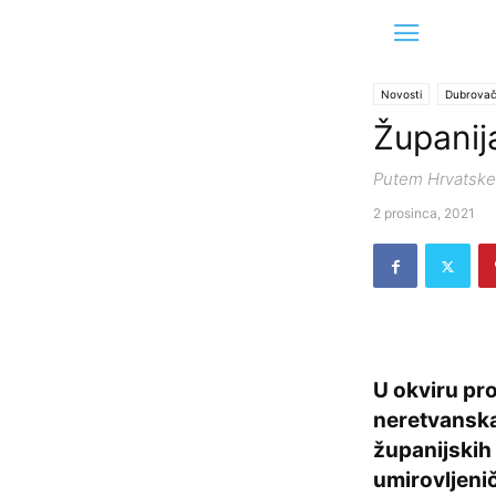
Novosti
Dubrovač
Županija
Putem Hrvatske 
2 prosinca, 2021
U okviru pr
neretvanska 
županijskih
umirovljeni