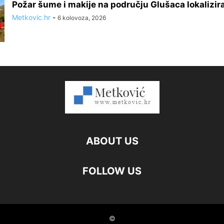
Požar šume i makije na području Glušaca lokalizir
Metkovic.hr
-
6 kolovoza, 2026
ABOUT US
FOLLOW US
©