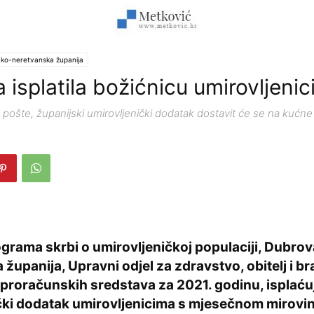
ko-neretvanska županija
 isplatila božićnicu umirovljeni
pošte, županijski umirovljenički dodatak dostavit će se na kućne
ograma skrbi o umirovljeničkoj populaciji, Dubro
županija, Upravni odjel za zdravstvo, obitelj i bran
 proračunskih sredstava za 2021. godinu, isplaću
čki dodatak umirovljenicima s mjesečnom mirov