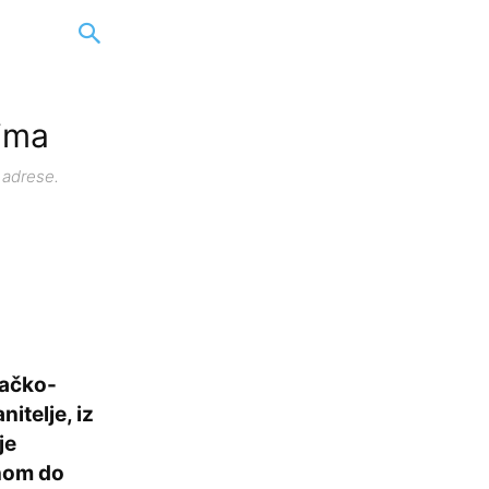
cima
 adrese.
vačko-
itelje, iz
je
inom do