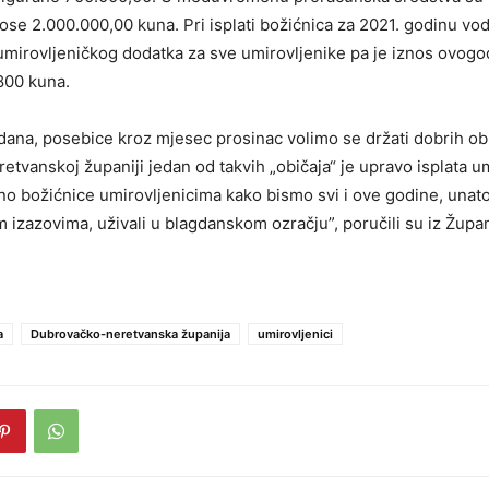
nose 2.000.000,00 kuna. Pri isplati božićnica za 2021. godinu vod
mirovljeničkog dodatka za sve umirovljenike pa je iznos ovogo
800 kuna.
dana, posebice kroz mjesec prosinac volimo se držati dobrih obi
tvanskoj županiji jedan od takvih „običaja“ je upravo isplata u
o božićnice umirovljenicima kako bismo svi i ove godine, unato
m izazovima, uživali u blagdanskom ozračju”, poručili su iz Župa
a
Dubrovačko-neretvanska županija
umirovljenici