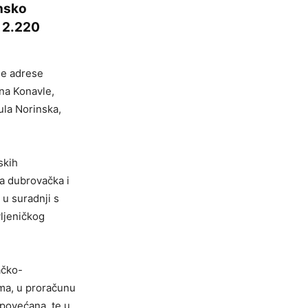
nsko
a 2.220
ne adrese
na Konavle,
ula Norinska,
skih
a dubrovačka i
 u suradnji s
ljeničkog
ačko-
ma, u proračunu
 povećana, te u