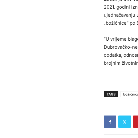
2021. godini iz
ujednačavanju u
„božićnice“ po 
“U vrijeme blag
Dubrovačko-nere
dodatka, odnosn
brojnim životni
TAGS
božićnic