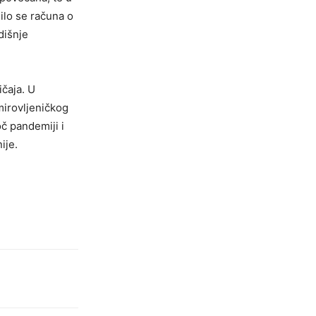
ilo se računa o
dišnje
čaja. U
mirovljeničkog
č pandemiji i
nije.