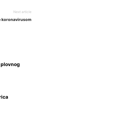
Next article
ze koronavirusom
s plovnog
rica