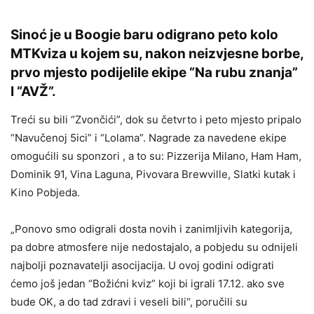
Sinoć je u Boogie baru odigrano peto kolo
MTKviza u kojem su, nakon neizvjesne borbe,
prvo mjesto podijelile ekipe “Na rubu znanja”
I “AVŽ”.
Treći su bili “Zvončići”, dok su četvrto i peto mjesto pripalo
“Navučenoj 5ici” i “Lolama”. Nagrade za navedene ekipe
omogućili su sponzori , a to su: Pizzerija Milano, Ham Ham,
Dominik 91, Vina Laguna, Pivovara Brewville, Slatki kutak i
Kino Pobjeda.
„Ponovo smo odigrali dosta novih i zanimljivih kategorija,
pa dobre atmosfere nije nedostajalo, a pobjedu su odnijeli
najbolji poznavatelji asocijacija. U ovoj godini odigrati
ćemo još jedan “Božićni kviz” koji bi igrali 17.12. ako sve
bude OK, a do tad zdravi i veseli bili“, poručili su