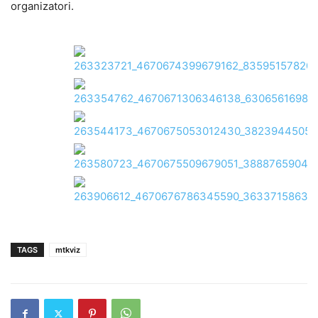
organizatori.
TAGS
mtkviz