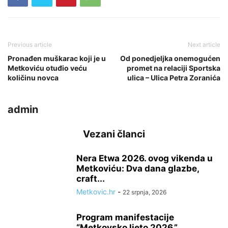
Previous article
Next article
Pronađen muškarac koji je u
Od ponedjeljka onemogućen
Metkoviću otuđio veću
promet na relaciji Sportska
količinu novca
ulica – Ulica Petra Zoranića
admin
Vezani članci
Nera Etwa 2026. ovog vikenda u
Metkoviću: Dva dana glazbe,
craft...
Metkovic.hr
-
22 srpnja, 2026
Program manifestacije
“Metkovsko ljeto 2026.”