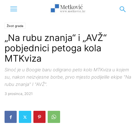
Život grada
„Na rubu znanja“ i „AVŽ“
pobjednici petoga kola
MTKviza
Sinoć je u Boogie baru odigrano peto kolo MTKviza u kojem
su, nakon neizvjesne borbe, prvo mjesto podijelile ekipe "Na
rubu znanja" I "AVŽ".
3 prosinca, 2021