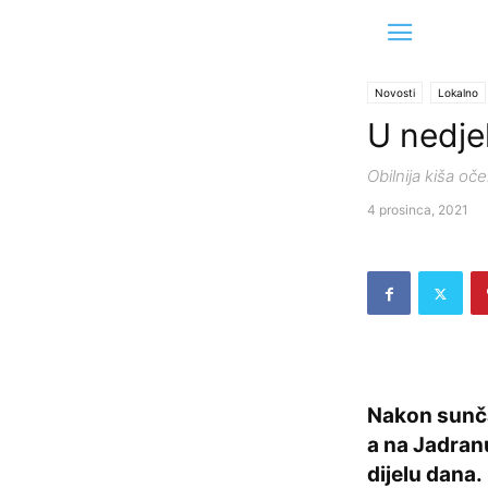
Novosti
Lokalno
U nedje
Obilnija kiša oč
4 prosinca, 2021
Nakon sunča
a na Jadranu
dijelu dana.