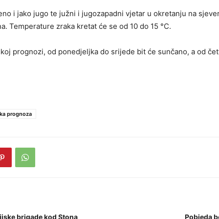
no i jako jugo te južni i jugozapadni vjetar u okretanju na sjev
a. Temperature zraka kretat će se od 10 do 15 °C.
j prognozi, od ponedjeljka do srijede bit će sunčano, a od če
ka prognoza
ijske brigade kod Stona
Pobjeda b