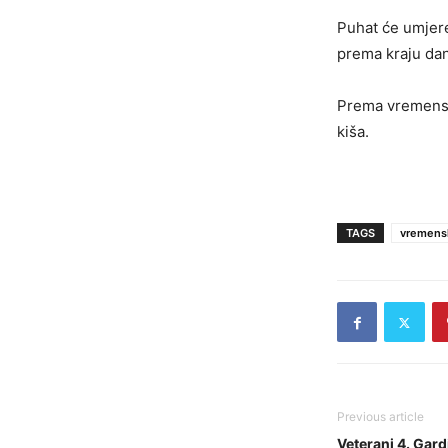
Puhat će umjere
prema kraju dan
Prema vremensko
kiša.
TAGS
vremens
Previous article
Veterani 4. Gard