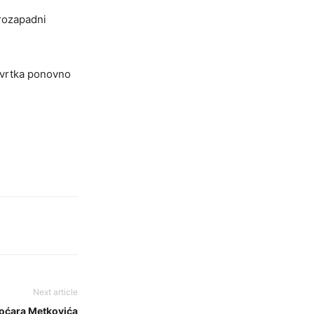
erozapadni
tvrtka ponovno
Next article
oćara Metkovića