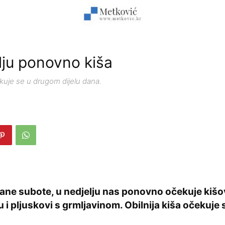
lju ponovno kiša
ekuje se u drugom dijelu dana.
ne subote, u nedjelju nas ponovno očekuje kišov
 i pljuskovi s grmljavinom. Obilnija kiša očekuje