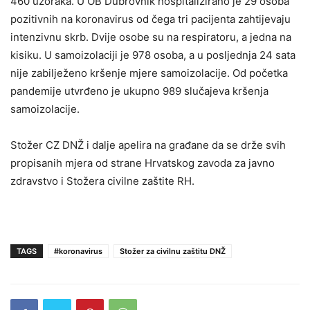
460 uzoraka. U OB Dubrovnik hospitalizirano je 29 osoba
pozitivnih na koronavirus od čega tri pacijenta zahtijevaju
intenzivnu skrb. Dvije osobe su na respiratoru, a jedna na
kisiku. U samoizolaciji je 978 osoba, a u posljednja 24 sata
nije zabilježeno kršenje mjere samoizolacije. Od početka
pandemije utvrđeno je ukupno 989 slučajeva kršenja
samoizolacije.
Stožer CZ DNŽ i dalje apelira na građane da se drže svih
propisanih mjera od strane Hrvatskog zavoda za javno
zdravstvo i Stožera civilne zaštite RH.
TAGS
#koronavirus
Stožer za civilnu zaštitu DNŽ