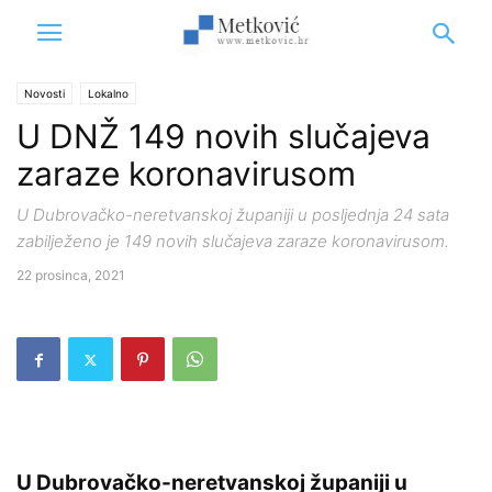
Novosti
Lokalno
U DNŽ 149 novih slučajeva
zaraze koronavirusom
U Dubrovačko-neretvanskoj županiji u posljednja 24 sata
zabilježeno je 149 novih slučajeva zaraze koronavirusom.
22 prosinca, 2021
U Dubrovačko-neretvanskoj županiji u