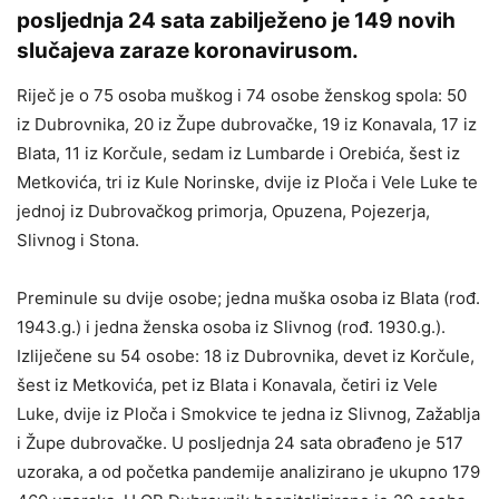
posljednja 24 sata zabilježeno je 149 novih
slučajeva zaraze koronavirusom.
Riječ je o 75 osoba muškog i 74 osobe ženskog spola: 50
iz Dubrovnika, 20 iz Župe dubrovačke, 19 iz Konavala, 17 iz
Blata, 11 iz Korčule, sedam iz Lumbarde i Orebića, šest iz
Metkovića, tri iz Kule Norinske, dvije iz Ploča i Vele Luke te
jednoj iz Dubrovačkog primorja, Opuzena, Pojezerja,
Slivnog i Stona.
Preminule su dvije osobe; jedna muška osoba iz Blata (rođ.
1943.g.) i jedna ženska osoba iz Slivnog (rođ. 1930.g.).
Izliječene su 54 osobe: 18 iz Dubrovnika, devet iz Korčule,
šest iz Metkovića, pet iz Blata i Konavala, četiri iz Vele
Luke, dvije iz Ploča i Smokvice te jedna iz Slivnog, Zažablja
i Župe dubrovačke. U posljednja 24 sata obrađeno je 517
uzoraka, a od početka pandemije analizirano je ukupno 179