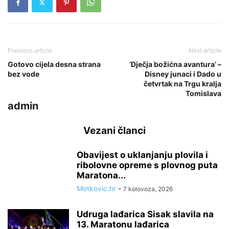
Previous article
Next article
Gotovo cijela desna strana
‘Dječja božićna avantura’ –
bez vode
Disney junaci i Dado u
četvrtak na Trgu kralja
Tomislava
admin
Vezani članci
Obavijest o uklanjanju plovila i
ribolovne opreme s plovnog puta
Maratona...
Metkovic.hr
-
7 kolovoza, 2026
Udruga lađarica Sisak slavila na
13. Maratonu lađarica