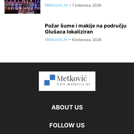
Metkovic.hr
-
7 kolovoza, 2026
Požar šume i makije na području
Glušaca lokaliziran
Metkovic.hr
-
6 kolovoza, 2026
ABOUT US
FOLLOW US