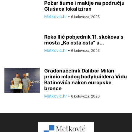
Požar šume i makije na području
Glušaca lokaliziran
Metkovic.hr
-
6 kolovoza, 2026
Roko Ilić pobjednik 11. skokova s
mosta „Ko osta osta“ u...
Metkovic.hr
-
6 kolovoza, 2026
Gradonačelnik Dalibor Milan
primio mladog bodybuildera Vidu
Batinovića nakon europske
bronce
Metkovic.hr
-
6 kolovoza, 2026