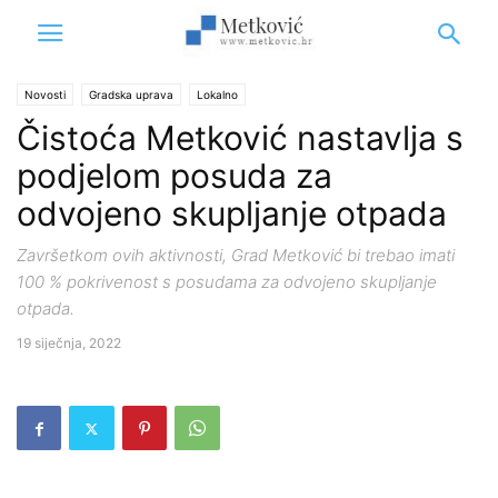
Novosti
Gradska uprava
Lokalno
Čistoća Metković nastavlja s
podjelom posuda za
odvojeno skupljanje otpada
Završetkom ovih aktivnosti, Grad Metković bi trebao imati
100 % pokrivenost s posudama za odvojeno skupljanje
otpada.
19 siječnja, 2022