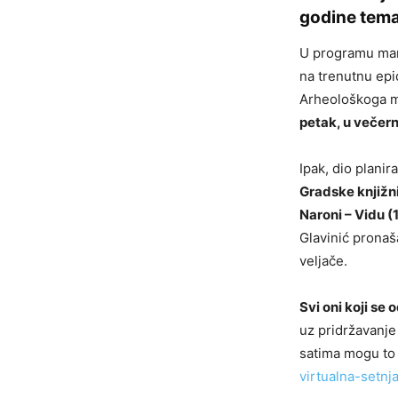
godine tema 
U programu mani
na trenutnu epi
Arheološkoga m
petak, u večern
Ipak, dio planir
Gradske knjižni
Naroni – Vidu (
Glavinić pronaš
veljače.
Svi oni koji se
uz pridržavanje
satima mogu to 
virtualna-setnj