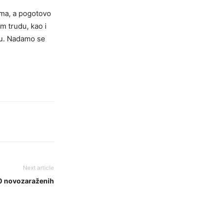
ama, a pogotovo
m trudu, kao i
ju. Nadamo se
Next article
0 novozaraženih