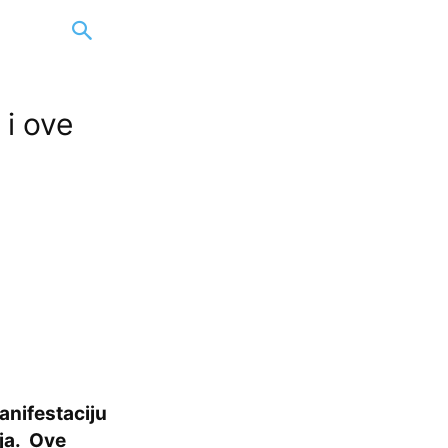
 i ove
anifestaciju
nja. Ove