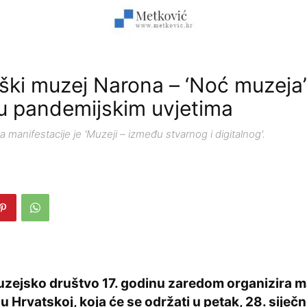
ški muzej Narona – ‘Noć muzeja’
u pandemijskim uvjetima
manifestacije je 'Muzeji – između stvarnog i digitalnog'.
zejsko društvo 17. godinu zaredom organizira m
u Hrvatskoj, koja će se održati u petak, 28. siječ