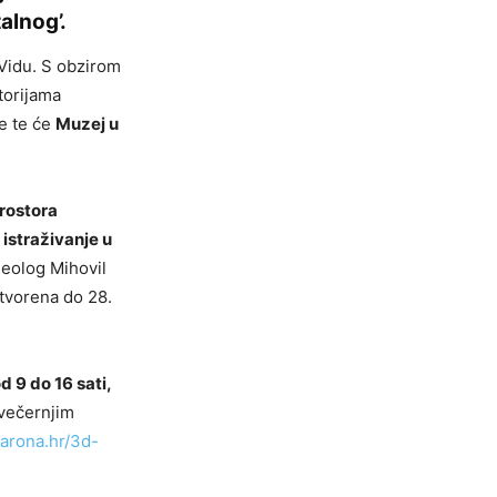
alnog’.
Vidu. S obzirom
torijama
e te će
Muzej u
prostora
istraživanje u
rheolog Mihovil
otvorena do 28.
d 9 do 16 sati,
 večernjim
arona.hr/3d-