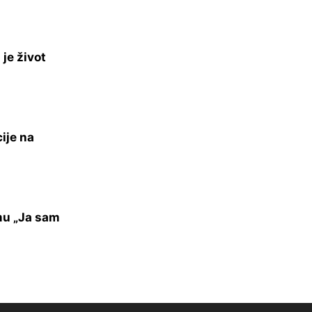
je život
ije na
mu „Ja sam