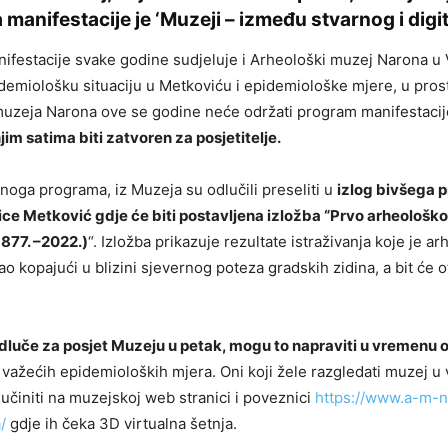
manifestacije je ‘Muzeji – između stvarnog i digit
festacije svake godine sudjeluje i Arheološki muzej Narona u 
demiološku situaciju u Metkoviću i epidemiološke mjere, u pros
uzeja Narona ove se godine neće održati program manifestacij
jim satima biti zatvoren za posjetitelje.
anoga programa, iz Muzeja su odlučili preseliti u
izlog bivšega 
ce Metković gdje će biti postavljena izložba “Prvo arheološko 
1877. –2022.)
“. Izložba prikazuje rezultate istraživanja koje je a
ao kopajući u blizini sjevernog poteza gradskih zidina, a bit će 
 odluče za posjet Muzeju u petak, mogu to napraviti u vremenu o
 važećih epidemioloških mjera. Oni koji žele razgledati muzej u
učiniti na muzejskoj web stranici i poveznici
https://www.a-m-n
a/
gdje ih čeka 3D virtualna šetnja.