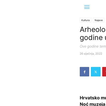
Kultura
Najave
Arheolo
godine 
Ove godine tema 
26 siječnja, 2022
Hrvatsko mu
Noć muzeja 