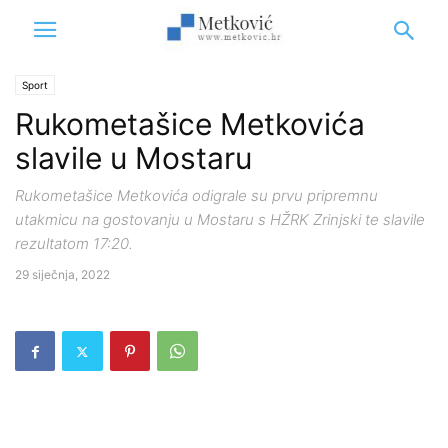
Sport
Rukometašice Metkovića
slavile u Mostaru
Rukometašice Metkovića odigrale su prvu pripremnu
utakmicu na gostovanju u Mostaru s HŽRK Zrinjski te slavile
rezultatom 17:20.
29 siječnja, 2022