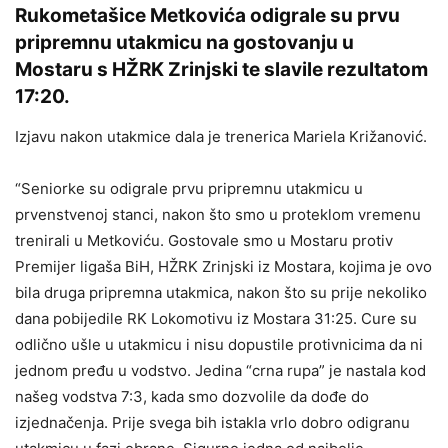
Rukometašice Metkovića odigrale su prvu
pripremnu utakmicu na gostovanju u
Mostaru s HŽRK Zrinjski te slavile rezultatom
17:20.
Izjavu nakon utakmice dala je trenerica Mariela Križanović.
“Seniorke su odigrale prvu pripremnu utakmicu u
prvenstvenoj stanci, nakon što smo u proteklom vremenu
trenirali u Metkoviću. Gostovale smo u Mostaru protiv
Premijer ligaša BiH, HŽRK Zrinjski iz Mostara, kojima je ovo
bila druga pripremna utakmica, nakon što su prije nekoliko
dana pobijedile RK Lokomotivu iz Mostara 31:25. Cure su
odlično ušle u utakmicu i nisu dopustile protivnicima da ni
jednom pređu u vodstvo. Jedina “crna rupa” je nastala kod
našeg vodstva 7:3, kada smo dozvolile da dođe do
izjednačenja. Prije svega bih istakla vrlo dobro odigranu