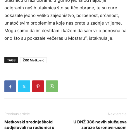
utakmicu u fazi obrane. Sigurno jedna od najbolje
odigranih naših utakmica što se tiče obrane, te su cure
pokazale jedno veliko zajedništvo, borbenost, srčanost,
unatoč svim problemima koje nas prate u zadnje vrijeme.
Mogu samo da im čestitam i kažem da sam vrlo ponosna na
ono što su pokazale večeras u Mostaru”, istaknula je.
TAGS
ŽRK Metković
Previous article
Next article
Metkovski srednjoškolci
U DNŽ 386 novih slučajeva
sudjelovali na radionici u
zaraze koronavirusom