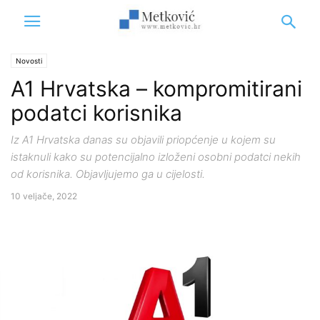
Novosti
A1 Hrvatska – kompromitirani
podatci korisnika
Iz A1 Hrvatska danas su objavili priopćenje u kojem su
istaknuli kako su potencijalno izloženi osobni podatci nekih
od korisnika. Objavljujemo ga u cijelosti.
10 veljače, 2022