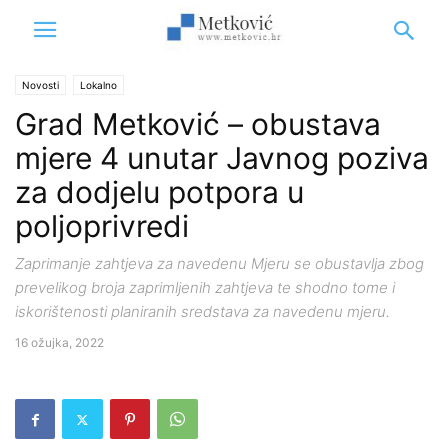
Novosti
Lokalno
Grad Metković – obustava
mjere 4 unutar Javnog poziva
za dodjelu potpora u
poljoprivredi
Zaprimanje zahtjeva za navedenu Mjeru se obustavlja zbog
prevelikog broja zaprimljenih zahtjeva te shodno tome i
iskorištenosti planiranih sredstava za navedenu mjeru.
16 ožujka, 2022