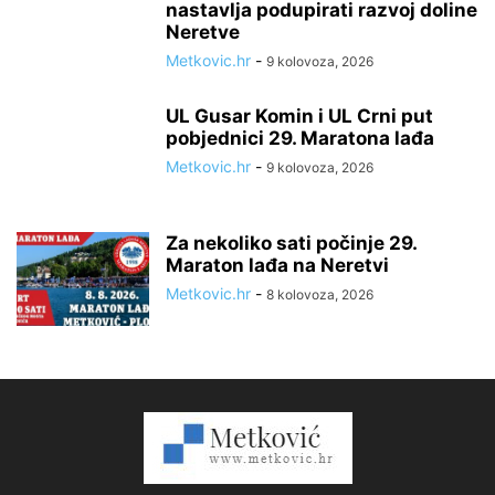
nastavlja podupirati razvoj doline
Neretve
Metkovic.hr
-
9 kolovoza, 2026
UL Gusar Komin i UL Crni put
pobjednici 29. Maratona lađa
Metkovic.hr
-
9 kolovoza, 2026
Za nekoliko sati počinje 29.
Maraton lađa na Neretvi
Metkovic.hr
-
8 kolovoza, 2026