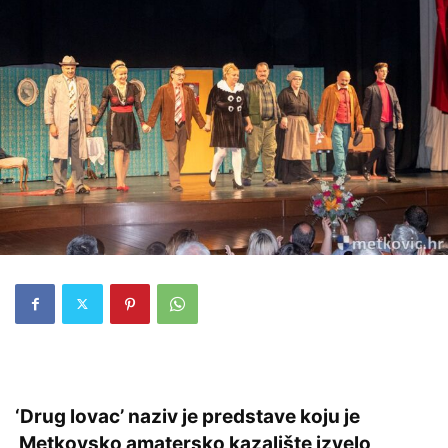
‘Drug lovac’ naziv je predstave koju je
Metkovsko amatersko kazalište izvelo