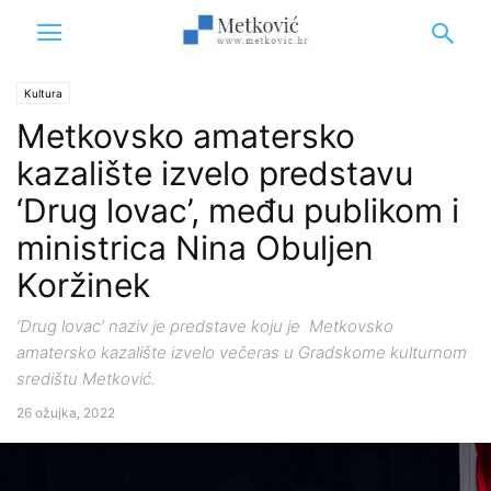
Kultura
Metkovsko amatersko
kazalište izvelo predstavu
‘Drug lovac’, među publikom i
ministrica Nina Obuljen
Koržinek
‘Drug lovac’ naziv je predstave koju je Metkovsko
amatersko kazalište izvelo večeras u Gradskome kulturnom
središtu Metković.
26 ožujka, 2022