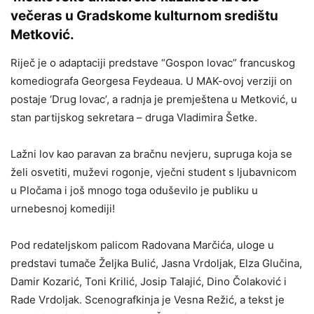
večeras u Gradskome kulturnom središtu
Metković.
Riječ je o adaptaciji predstave “Gospon lovac” francuskog
komediografa Georgesa Feydeaua. U MAK-ovoj verziji on
postaje ‘Drug lovac’, a radnja je premještena u Metković, u
stan partijskog sekretara – druga Vladimira Šetke.
Lažni lov kao paravan za bračnu nevjeru, supruga koja se
želi osvetiti, muževi rogonje, vječni student s ljubavnicom
u Pločama i još mnogo toga oduševilo je publiku u
urnebesnoj komediji!
Pod redateljskom palicom Radovana Marčića, uloge u
predstavi tumače Željka Bulić, Jasna Vrdoljak, Elza Glučina,
Damir Kozarić, Toni Krilić, Josip Talajić, Dino Čolaković i
Rade Vrdoljak. Scenografkinja je Vesna Režić, a tekst je