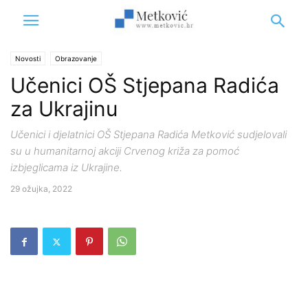
Novosti
Obrazovanje
Učenici OŠ Stjepana Radića
za Ukrajinu
Učenici i djelatnici OŠ Stjepana Radića Metković sudjelovali
su u humanitarnoj akciji Crvenog križa za pomoć
izbjeglicama iz Ukrajine.
29 ožujka, 2022