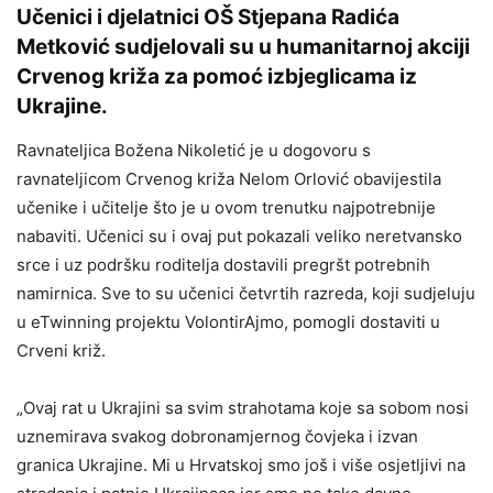
Učenici i djelatnici OŠ Stjepana Radića
Metković sudjelovali su u humanitarnoj akciji
Crvenog križa za pomoć izbjeglicama iz
Ukrajine.
Ravnateljica Božena Nikoletić je u dogovoru s
ravnateljicom Crvenog križa Nelom Orlović obavijestila
učenike i učitelje što je u ovom trenutku najpotrebnije
nabaviti. Učenici su i ovaj put pokazali veliko neretvansko
srce i uz podršku roditelja dostavili pregršt potrebnih
namirnica. Sve to su učenici četvrtih razreda, koji sudjeluju
u eTwinning projektu VolontirAjmo, pomogli dostaviti u
Crveni križ.
„Ovaj rat u Ukrajini sa svim strahotama koje sa sobom nosi
uznemirava svakog dobronamjernog čovjeka i izvan
granica Ukrajine. Mi u Hrvatskoj smo još i više osjetljivi na