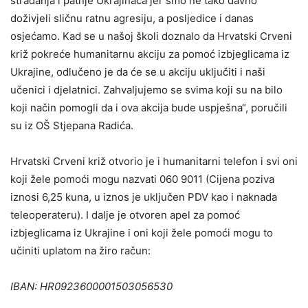
stradanja i patnje Ukrajinaca jer smo ne tako davno
doživjeli sličnu ratnu agresiju, a posljedice i danas
osjećamo. Kad se u našoj školi doznalo da Hrvatski Crveni
križ pokreće humanitarnu akciju za pomoć izbjeglicama iz
Ukrajine, odlučeno je da će se u akciju uključiti i naši
učenici i djelatnici. Zahvaljujemo se svima koji su na bilo
koji način pomogli da i ova akcija bude uspješna“, poručili
su iz OŠ Stjepana Radića.
Hrvatski Crveni križ otvorio je i humanitarni telefon i svi oni
koji žele pomoći mogu nazvati 060 9011 (Cijena poziva
iznosi 6,25 kuna, u iznos je uključen PDV kao i naknada
teleoperateru). I dalje je otvoren apel za pomoć
izbjeglicama iz Ukrajine i oni koji žele pomoći mogu to
učiniti uplatom na žiro račun:
IBAN: HR0923600001503056530