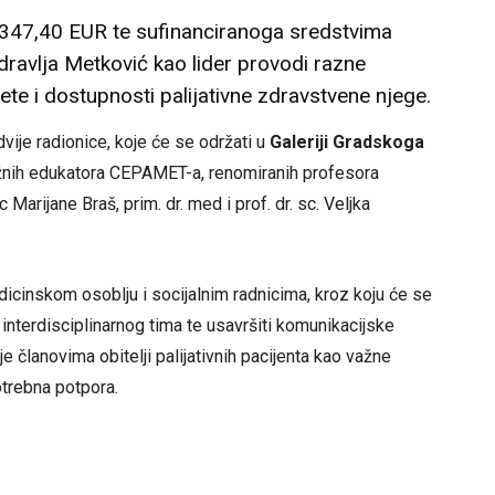
347,40 EUR te sufinanciranoga sredstvima
dravlja Metković kao lider provodi razne
itete i dostupnosti palijativne zdravstvene njege.
dvije radionice, koje će se održati u
Galeriji Gradskoga
žnih edukatora CEPAMET-a, renomiranih profesora
Marijane Braš, prim. dr. med i prof. dr. sc. Veljka
dicinskom osoblju i socijalnim radnicima, kroz koju će se
 interdisciplinarnog tima te usavršiti komunikacijske
 je članovima obitelji palijativnih pacijenta kao važne
potrebna potpora.