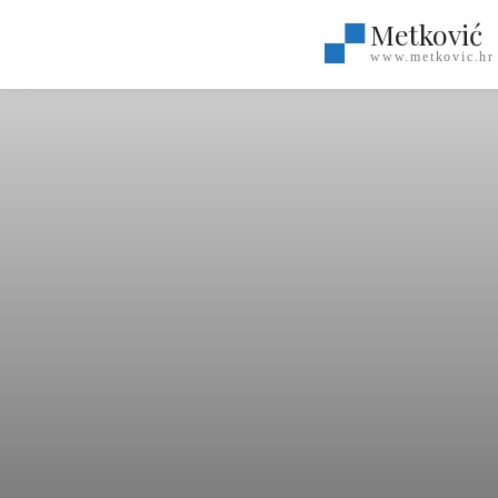
Metković
www.metkovic.hr