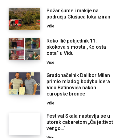
Požar šume i makije na
području Glušaca lokaliziran
Više
Roko Ilić pobjednik 11.
skokova s mosta „Ko osta
osta“ u Vidu
Više
Gradonačelnik Dalibor Milan
primio mladog bodybuildera
Vidu Batinovića nakon
europske bronce
Više
Festival Skala nastavlja se u
utorak cabaretom „Ča je život
vengo…“
Više