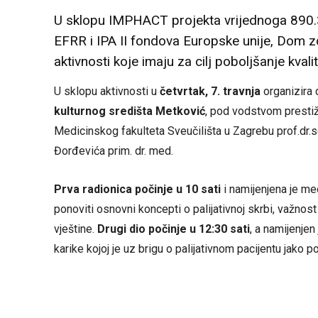
U sklopu IMPHACT projekta vrijednoga 890.
EFRR i IPA II fondova Europske unije, Dom z
aktivnosti koje imaju za cilj poboljšanje kval
U sklopu aktivnosti u
četvrtak, 7. travnja
organizira 
kulturnog središta Metković
, pod vodstvom presti
Medicinskog fakulteta Sveučilišta u Zagrebu prof.dr.sc 
Đorđevića prim. dr. med.
Prva radionica počinje u 10 sati
i namijenjena je me
ponoviti osnovni koncepti o palijativnoj skrbi, važnost
vještine.
Drugi dio počinje u 12:30 sati
, a namijenjen
karike kojoj je uz brigu o palijativnom pacijentu jako 