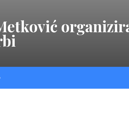
etković organizira
rbi
O