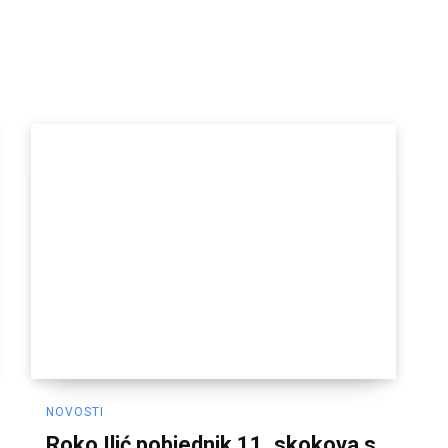
NOVOSTI
Roko Ilić pobjednik 11. skokova s