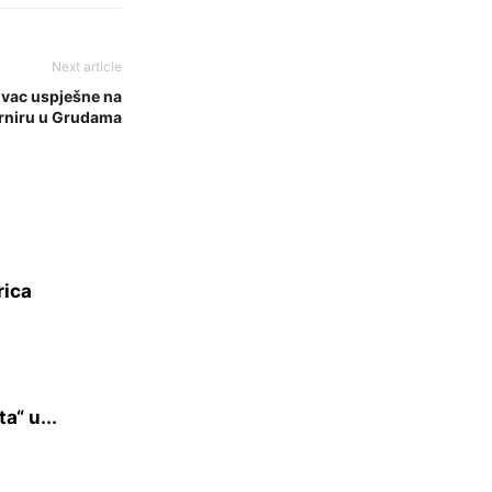
Next article
ovac uspješne na
rniru u Grudama
rica
a“ u...