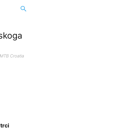
tskoga
a MTB Croatia
trci