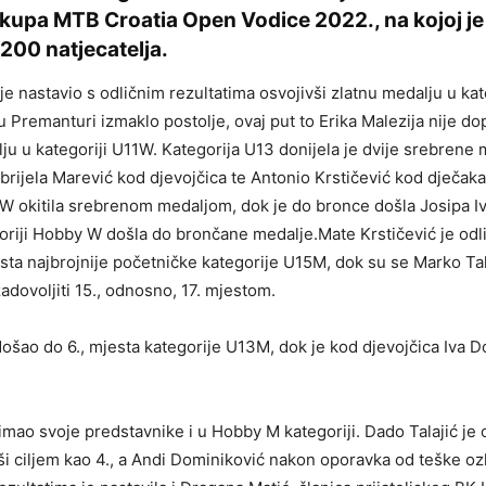
kupa MTB Croatia Open Vodice 2022., na kojoj je
200 natjecatelja.
je nastavio s odličnim rezultatima osvojivši zlatnu medalju u kat
u Premanturi izmaklo postolje, ovaj put to Erika Malezija nije dop
u u kategoriji U11W. Kategorija U13 donijela je dvije srebrene 
abrijela Marević kod djevojčica te Antonio Krstičević kod dječaka
5W okitila srebrenom medaljom, dok je do bronce došla Josipa I
goriji Hobby W došla do brončane medalje.Mate Krstičević je o
sta najbrojnije početničke kategorije U15M, dok su se Marko Tal
adovoljiti 15., odnosno, 17. mjestom.
 došao do 6., mjesta kategorije U13M, dok je kod djevojčica Iva 
imao svoje predstavnike i u Hobby M kategoriji. Dado Talajić je
i ciljem kao 4., a Andi Dominiković nakon oporavka od teške oz