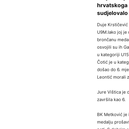
hrvatskoga 
sudjelovalo 
Duje Krstičević 
U9M.Iako joj je 
brončanu medalj
osvojili su ih G
u kategoriji U1
Čotić je u kate
došao do 6. mje
Leontić morali z
Jure Vištica je
završila kao 6.
BK Metković je 
medalju prošavš