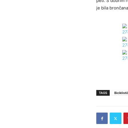
peti. S dobrim r
je bila brončan
TAGS
Biciklist