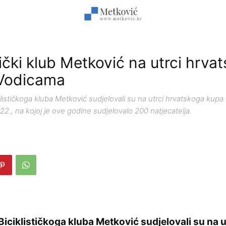
tički klub Metković na utrci hrva
 Vodicama
iklističkoga kluba Metković sudjelovali su na utrci hrvatskoga kup
., na kojoj je ove godine sudjelovalo 200 natjecatelja.
 Biciklističkoga kluba Metković sudjelovali su na u