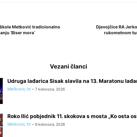
 škole Metković tradicionalno
Djevojčice RA Jerk
canju ‘Biser mora’
rukometnom tu
Vezani članci
Udruga lađarica Sisak slavila na 13. Maratonu lađa
Metkovic.hr
-
7 kolovoza, 2026
Roko Ilić pobjednik 11. skokova s mosta „Ko osta ost
Metkovic.hr
-
6 kolovoza, 2026