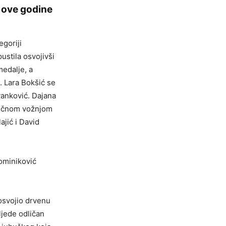
 ove godine
egoriji
ustila osvojivši
medalje, a
. Lara Bokšić se
vanković. Dajana
dličnom vožnjom
ajić i David
Dominiković
 osvojio drvenu
ljede odličan