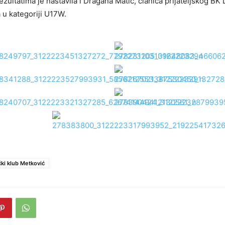
ezultatima je nastavila i Dragana Matić, članica prijateljskog BK
a u kategoriji U17W.
ički klub Metković