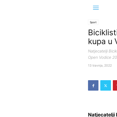
Sport
Biciklis
kupa u
Natjecatelji Bic
Open Vodice 2022
13 travnja, 2022
Natjecatelji